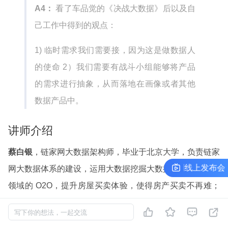
A4：
看了车品觉的《决战大数据》后以及自
己工作中得到的观点：
1) 临时需求我们需要接，因为这是做数据人
的使命 2）我们需要有战斗小组能够将产品
的需求进行抽象，从而落地在画像或者其他
数据产品中。
讲师介绍
蔡白银
，链家网大数据架构师，毕业于北京大学，负责链家
InfoQ 极客传媒开发者生态共创计划线上发布会
网大数据体系的建设，运用大数据挖掘大数据价值助力房产
领域的 O2O，提升房屋买卖体验，使得房产买卖不再难；
在大数据数据挖掘领域有多年的经验。加入链家网之前就职




写下你的想法，一起交流
于百度，负责百度口碑后端策略架构。