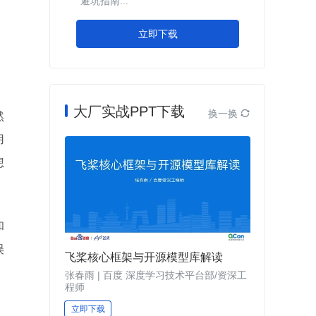
避坑指南...
立即下载
。
大厂实战PPT下载
换一换

然
用
想
和
误
飞桨核心框架与开源模型库解读
张春雨 | 百度 深度学习技术平台部/资深工
程师
立即下载