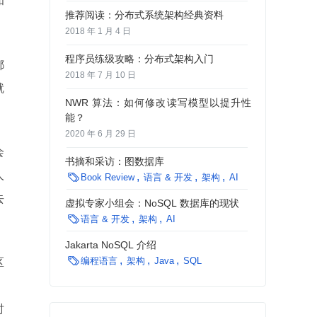
和
推荐阅读：分布式系统架构经典资料
2018 年 1 月 4 日
程序员练级攻略：分布式架构入门
都
2018 年 7 月 10 日
就
NWR 算法：如何修改读写模型以提升性
能？
2020 年 6 月 29 日
会
书摘和采访：图数据库
人

Book Review
语言 & 开发
架构
AI
去
虚拟专家小组会：NoSQL 数据库的现状

语言 & 开发
架构
AI
Jakarta NoSQL 介绍

编程语言
架构
Java
SQL
区
。
时