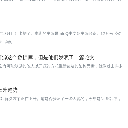
2年12月刊）出炉了。本期的主编是InfoQ中文站主编张逸。12月份《架构
，编者认为NoSQL在褪去浮华之后已经逐渐迈向了成熟。我们还可以预见在
发
架构
L并存的状态，甚至在同一个系统中出现。
会开源这个数据库，但是他们发表了一篇论文
小，但它有可能鼓励其他人以开源的方式重新创建其架构元素，就像过去许多超
上升趋势
oSQL解决方案正在上升。这是否验证了一些人说的，今年是NoSQL年，它