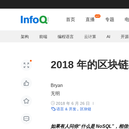
抖音技术

首页
直播
专题
架构
前端
编程语言
云计算
AI
开源
2018 年的区块链


Bryan
无明


2018 年 6 月 26 日

语言 & 开发
区块链

如果有人问你“什么是 NoSQL”，相