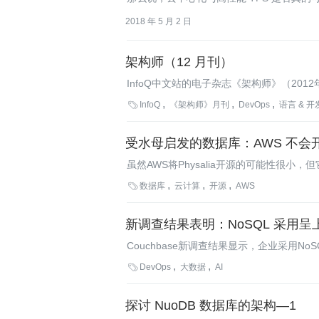
2018 年 5 月 2 日
架构师（12 月刊）
InfoQ中文站的电子杂志《架构师》（201
师》杂志的主题是" NoSQL，走向成熟"

InfoQ
《架构师》月刊
DevOps
语言 & 开
很长一段时间内会存在关系数据库与NoSQ
受水母启发的数据库：AWS 不
虽然AWS将Physalia开源的可能性很
大规模的云计算科技公司所做的那样。

数据库
云计算
开源
AWS
新调查结果表明：NoSQL 采用呈
Couchbase新调查结果显示，企业采用N
将成为企业的主要前进力量？

DevOps
大数据
AI
探讨 NuoDB 数据库的架构—1