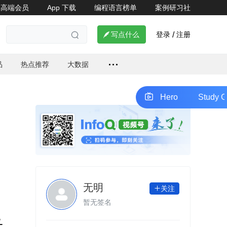
高端会员
App 下载
编程语言榜单
案例研习社
了解详情


登录
注册

写点什么
/

品
热点推荐
大数据
Study Go: From Zero to Hero
Study Go: F
无明
关注

暂无签名
L