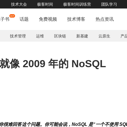
技术大会
极客时间
极客时间训练营
团队学习
能力大揭密！钜惠大礼、深度体验，尽在火山引擎增长沙龙，就等你来！ 立即报名>>
电子书
话题
免费视频
技术博客
热点资讯
技术管理
运维
区块链
新基建
云原生
产
就像 2009 年的 NoSQL
信你很难回答这个问题。你可能会说，NoSQL 是“一个不使用 SQ