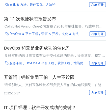
战略职位之间的区别。

文化 & 方法
最佳实践
方法论
App 打开
第 12 次敏捷状态报告发布
CollabNet VersionOne公司发布了2018年敏捷报告。报告中的一
些结论表明，对客户和用户满意度的需求日益增加，越来越多的组

DevOps & 平台工程
语言 & 开发
文化 & 方法
App 打开
织正在扩大敏捷性，分布式团队正成为敏捷软件开发的常态，许多
组织已经开始或计划在未来的12个月内启动DevOps计划。
DevOps 和云是业务成功的催化剂
良好实现的云计算策略有助于交付卓越的结果，提高速度、稳定性
和可用性。

服务革新
DevOps & 平台工程
软件工程
性能优化
银行
行业深
App 打开
开篇词 | 蚂蚁集团玉伯：人生不设限
语雀创始人、支付宝体验技术部负责人玉伯的认知和洞见，在这个
专栏交付给你
App 打开
2022-10-17
IT 项目经理：软件开发成功的关键？