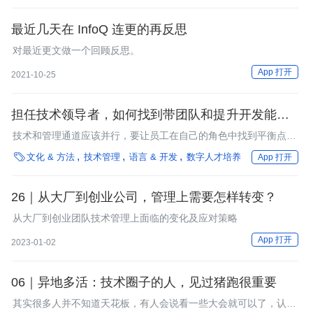
队才能高效地工作。管理层承诺仍然是在公司范围内实施敏捷的关
键。
最近几天在 InfoQ 连更的再反思
对最近更文做一个回顾反思。
App 打开
2021-10-25
担任技术领导者，如何找到带团队和提升开发能力的
平衡点？
技术和管理通道应该并行，要让员工在自己的角色中找到平衡点，
如果员工在心理上感受不到安全感，就不可能获得真正有效的成

文化 & 方法
技术管理
语言 & 开发
数字人才培养
App 打开
长，如果能找到一位良师益师共同讨论问题和解决方案将受益匪
浅。
26｜从大厂到创业公司，管理上需要怎样转变？
从大厂到创业团队技术管理上面临的变化及应对策略
App 打开
2023-01-02
06｜异地多活：技术圈子的人，见过猪跑很重要
其实很多人并不知道天花板，有人会说看一些大会就可以了，认为