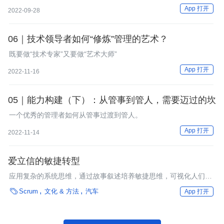
大会展示的是天花板。但其实可能根本不是。而且现在大会里还有
App 打开
2022-09-28
很多商业目的，就更完蛋，其实他就是忽悠你的。
06｜技术领导者如何“修炼”管理的艺术？
既要做“技术专家”又要做“艺术大师”
App 打开
2022-11-16
05｜能力构建（下）：从管事到管人，需要迈过的坎
一个优秀的管理者如何从管事过渡到管人。
App 打开
2022-11-14
爱立信的敏捷转型
应用复杂的系统思维，通过故事叙述培养敏捷思维，可视化人们的
交互，这是爱立信推动敏捷转型的一些尝试。由于拥有完全拥抱敏

Scrum
文化 & 方法
汽车
App 打开
捷的领导团队，拥有敏捷教练组成的独立小组，在领导团队中经常
进行回顾，这能保证敏捷转型维持在正轨之上。 由Ben Linders撰
写