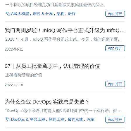
一个称职的项目经理是项目延期或失败风险最低的保证。

AI&大模型
语言 & 开发
架构
医疗
App 打开
我们两周岁啦！InfoQ 写作平台正式升级为 InfoQ 写
作社区
2020 年 4 月，InfoQ 写作平台正式上线。今天，我们迎来了两周
岁生日！
App 打开
2022-04-11
07｜从员工批量离职中，认识管理的价值
正确看待管理的价值
App 打开
2022-11-18
为什么企业 DevOps 实践总是失败？
“DevOps”这个术语目前是大型组织IT部门中的一个流行语。但
是，很少有公司能够真正成功地实现DevOps。本文介绍了为什么

DevOps & 平台工程
软件工程
最佳实践
汽车
App 打开
DevOps实践不成功的原因及对应的修复方案。