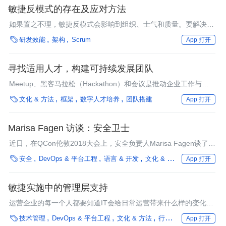
敏捷反模式的存在及应对方法
如果置之不理，敏捷反模式会影响到组织、士气和质量。要解决问
题，第一步就是要承认痛点的存在。

研发效能
架构
Scrum
App 打开
寻找适用人才，构建可持续发展团队
Meetup、黑客马拉松（Hackathon）和会议是推动企业工作与风
貌并招揽优秀人才的绝佳机会。如果在面试一开始就让面试者唱主

文化 & 方法
框架
数字人才培养
团队搭建
App 打开
角，你将可从中获得对面试者更多的了解。提供专业的发展空间和
心理安全，是建立可持续发展团队的关键，也是建立具有协作和凝
聚力工程文化的关键。
Marisa Fagen 访谈：安全卫士
近日，在QCon伦敦2018大会上，安全负责人Marisa Fagen谈了提
升工程团队成员技能，让他们承担起安全卫士的角色。我们与

安全
DevOps & 平台工程
语言 & 开发
文化 & 方法
App 打开
Fagen取得了联系，了解她在解决因安全专家短缺而引发的争用方
面所做的努力。
敏捷实施中的管理层支持
运营企业的每一个人都要知道IT会给日常运营带来什么样的变化，
这至关重要。高级管理人员可以统观各个筒仓和团队，对整个系统

技术管理
DevOps & 平台工程
文化 & 方法
行业深度
App 打开
施加影响。IT经理和高管需要依赖业务经理的积极参与，这样，团