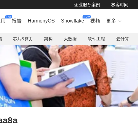
企业服务案例
极客时间
hot
new
应用
报告
HarmonyOS
Snowflake
视频
更多

端
芯片&算力
架构
大数据
软件工程
云计算
aa8a