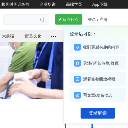
极客时间训练营
企业培训
高端学员
App下载
登录
注册

写点什么
/

登录后可以：
大前端
管理/文化
收到更感兴趣的内容
关注/评论/点赞/收藏
观看完整回放视频
写文章/发布动态
关注

登录解锁
1
0