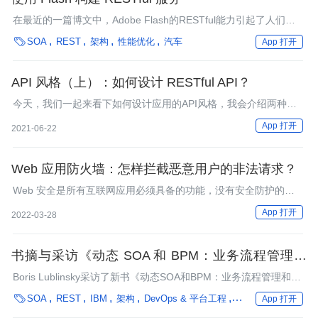
在最近的一篇博文中，Adobe Flash的RESTful能力引起了人们的
质疑。鉴于此，OASIS SOA Reference Architecture的主要作者之

SOA
REST
架构
性能优化
汽车
App 打开
一与Adobe布道者Duane Nickull解释了Flash可以很好地支持SOA
与REST背后的核心原则的原因所在。
API 风格（上）：如何设计 RESTful API？
今天，我们一起来看下如何设计应用的API风格，我会介绍两种常
用API风格中的一种，RESTful API。
App 打开
2021-06-22
Web 应用防火墙：怎样拦截恶意用户的非法请求？
Web 安全是所有互联网应用必须具备的功能，没有安全防护的应
用犹如怀揣珠宝的儿童独自行走在盗贼环伺的黑夜里。
App 打开
2022-03-28
书摘与采访《动态 SOA 和 BPM：业务流程管理和
SOA 敏捷的最佳实践》
Boris Lublinsky采访了新书《动态SOA和BPM：业务流程管理和
SOA敏捷的最佳实践》的作者Marc Fiammante，并为书中内容作

SOA
REST
IBM
架构
DevOps & 平台工程
语言 & 开发
文化 
App 打开
了摘录。本书是根据多年来作者在几十个企业级SOA项目中的实践