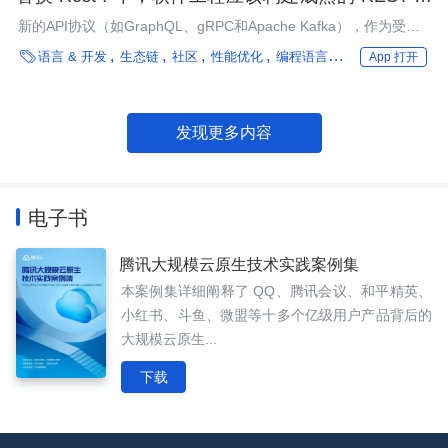
态
新的API协议（如GraphQL、gRPC和Apache Kafka），作为受
REST启发的HTTP API的替代品，越来越受到欢迎。本文认为在一

语言 & 开发
生态链
社区
性能优化
编程语言
框架
微服务
领
App 打开
对一协议中体现不出REST范式的优势。软件工程行业不应该寻求
替代REST，而应该在开发新协议技术优势的同时构建成熟的
REST生态，从而谋求更进一步的发展。
发现更多内容
电子书
腾讯大规模云原生技术实践案例集
本案例集详细阐释了 QQ、腾讯会议、和平精英、
小红书、斗鱼、微盟等十多个亿级用户产品背后的
大规模云原生...
下载