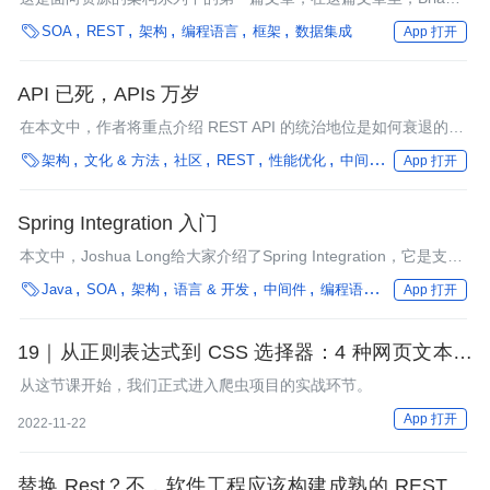
Sletten讨论了REST架构风格，SOA的历史，SOAP与WS-*，语义

SOA
REST
架构
编程语言
框架
数据集成
App 打开
网，URL作为标识符，URI与URN，自由的形式，逻辑连接的延迟
绑定系统，HATEOAS以及语义网对软件系统带来的影响。
API 已死，APIs 万岁
在本文中，作者将重点介绍 REST API 的统治地位是如何衰退的，
以及生态系统是如何走向民主的。API Is Dead – Long Live the

架构
文化 & 方法
社区
REST
性能优化
中间件
编程语言
数
App 打开
APIs！
Spring Integration 入门
本文中，Joshua Long给大家介绍了Spring Integration，它是支持
企业集成模式的Spring框架扩展。在简短介绍了企业应用集成

Java
SOA
架构
语言 & 开发
中间件
编程语言
框架
微服务
App 打开
（EAI）之后，文章演示了一个集成电子邮件应用和博客的例子。
19｜从正则表达式到 CSS 选择器：4 种网页文本处
理手段
从这节课开始，我们正式进入爬虫项目的实战环节。
App 打开
2022-11-22
替换 Rest？不，软件工程应该构建成熟的 REST 生