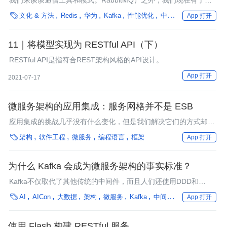
我们来谈谈通信工具和模式。RabbitMQ）之外，我们现在有了另
一种通信模式可供选择。在本文中，我将指导您了解各种通信模式

文化 & 方法
Redis
华为
Kafka
性能优化
中间件
编程语言
框
App 打开
的定义特征，并简要介绍用于实现每种模式的最常用工具。
11｜将模型实现为 RESTful API（下）
RESTful API是指符合REST架构风格的API设计。
App 打开
2021-07-17
微服务架构的应用集成：服务网格并不是 ESB
应用集成的挑战几乎没有什么变化，但是我们解决它们的方式却发
生了变化。

架构
软件工程
微服务
编程语言
框架
App 打开
为什么 Kafka 会成为微服务架构的事实标准？
Kafka不仅取代了其他传统的中间件，而且人们还使用DDD和
Kafka原生API直接构建微服务。

AI
AICon
大数据
架构
微服务
Kafka
中间件
编程语言
框架
App 打开
使用 Flash 构建 RESTful 服务