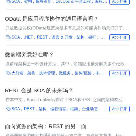

SOA
架构
服务革新
DevOps & 平台工程
编程语言
框架
多云
App 打开
Dare Obasanjo比较了目前可获得的实时web的实现，对于这一类
服务所使用的技术提供了详细的解释。实时web是云管理标准的草
根解决方案吗？
OData 是应用程序协作的通用语言吗？
开放数据协议(OData)规范为很多有意思的可能协作场景打开了大
门。 Douglas Purdy、Pablo Castro 和Jon Udell特别强调了部分

SOA
.NET
REST
语言 & 开发
架构
银行
企业动态
App 打开
场景。
微前端究竟好在哪？
微前端架构是一种设计方法，其中，前端应用被分解为多个松散而
协同工作的半独立“微应用”。

大前端
架构
技术管理
微服务
架构/框架
中间件
编程语言
框
App 打开
REST 会是 SOA 的未来吗？
在本中文，Boris Lublinsky探讨了SOA和REST之间的架构差别并
对使用REST机制实施SOA做了评估。

SOA
REST
架构
编程语言
框架
企业动态
App 打开
面向资源的架构：REST 的另一面
这是面向资源的架构系列中的第一篇文章，在这篇文章里，Brian