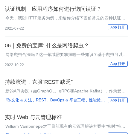
经验而编著的，它涵盖了这些项目实施的主要步骤。
认证机制：应用程序如何进行访问认证？
今天，我以HTTP服务为例，来给你介绍下当前常见的四种认证方
法。
App 打开
2021-07-22
06｜免费的宝库: 什么是网络爬虫？
网络爬虫合法吗？这一领域需要掌握哪一些知识？基于爬虫可以构
建哪些有用的产品？这节课，我们就来深入讨论一下网络爬虫这个
App 打开
2022-10-22
领域。
持续演进，克服“REST 缺乏”
新的API协议（如GraphQL、gRPC和Apache Kafka），作为受
REST启发的HTTP API的替代品，越来越受到欢迎。

文化 & 方法
REST
DevOps & 平台工程
性能优化
编程语言
框
App 打开
实时 Web 与云管理标准
William Vambenepe对于目前现有的云管理解决方案中“实时”特性
的缺失发表了看法，并提出了定义这一类解决方案的可取的属性。