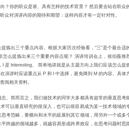
向？你的听众是谁、具有怎样的技术背景？ 然后要去站在听众
听众对演讲内容的期待和期望：这样内容才有一定针对性。
提炼出三个重点内容。根据大家历次经验看，“三”是个最合适
那怎么提炼出来三个重要内容点呢？ 演讲培训会上，侯伯薇推
nus，I 是 Interesting。 简单地讲就是从主题方向上我们应该怎么提
讲时应该重点从 P 和 I 中选择，避免降到 M 的内容。具体
查阅相关资料。
考的概念。简而言之，我们做技术的同学大多都具有超常的垂直思考
技术可以垂直研究的很深入，也可以很容易成为某一技术领域的
直思考范畴，要横向和水平的延展到其它领域，用另外一个或多
水平跨越的领域越多，就越容易形成跨界效应，在思考问题时思