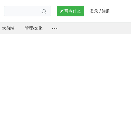
登录
注册

写点什么
/

大前端
管理/文化