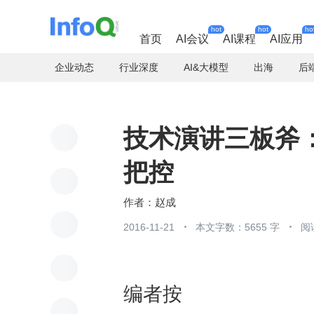
hot
hot
ho
首页
AI会议
AI课程
AI应用
企业动态
行业深度
AI&大模型
出海
后
技术演讲三板斧
把控
赵成
2016-11-21
本文字数：5655 字
阅
编者按