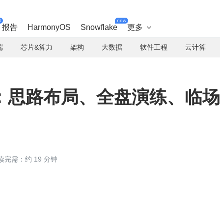
t
new
报告
HarmonyOS
Snowflake
更多

端
芯片&算力
架构
大数据
软件工程
云计算
：思路布局、全盘演练、临场
读完需：约 19 分钟