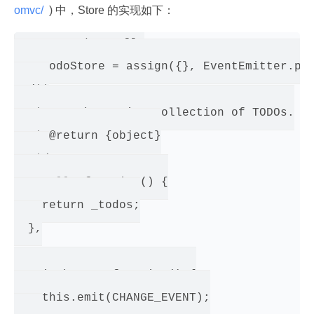
omvc/ 
 ) 中，Store 的实现如下：
var _todos = [];

var TodoStore = assign({}, EventEmitter.pro
  /**

   * Get the entire collection of TODOs.

   * @return {object}

   */

  getAll: function() {

    return _todos;

  },

  emitChange: function() {

    this.emit(CHANGE_EVENT);
