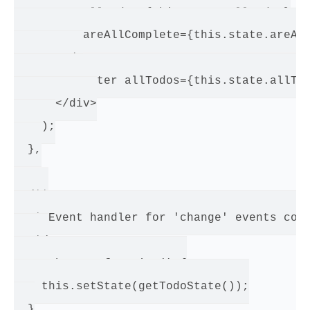
          allTodos={this.state.allTodos}

          areAllComplete={this.state.areAll
        />

        <Footer allTodos={this.state.allTod
      </div>

    );

  },

  /**

   * Event handler for 'change' events comi
   */

  _onChange: function() {

    this.setState(getTodoState());

  }
