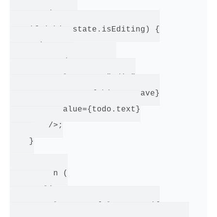
    var input;

    if (this.state.isEditing) {

      input =

        <TodoTextInput

          className="edit"

          onSave={this._onSave}

          value={todo.text}

        />;

    }

    return (

      <li

        className={classNames({
