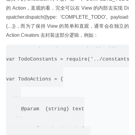
的 Action，直观的看，完全可以在 View 的内部去实现 Di
spatcher.dispatch({type: ‘COMPLETE_TODO’, payload: 
{…})，而为了保持 View 的简单和直观，通常会在独立的 
Action Creators 去封装这部分逻辑，例如：
var AppDispatcher = require('../dispatch
var TodoConstants = require('../constants/T
var TodoActions = {

  /**

   * @param  {string} text

   */

  create: function(text) {
