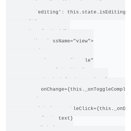
          'completed': todo.complete,

          'editing': this.state.isEditing

        })}

        key={todo.id}>

        <div className="view">

          <input

            className="toggle"

            type="checkbox"

            checked={todo.complete}

            onChange={this._onToggleComplet
          />

          <label onDoubleClick={this._onDou
            {todo.text}

          </label>
