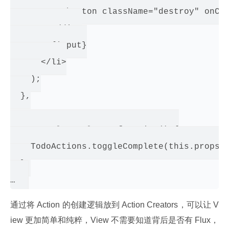
          <button className="destroy" onCli
        </div>

        {input}

      </li>

    );

  },

  _onToggleComplete: function() {

    TodoActions.toggleComplete(this.props.t
  },

通过将 Action 的创建逻辑放到 Action Creators，可以让 V
iew 更加简单和纯粹，View 不需要知道背后是否有 Flux，