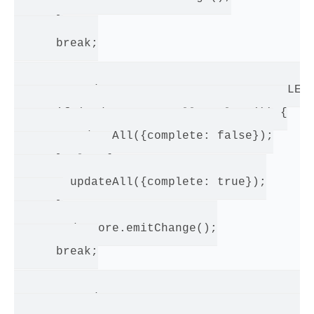
      }

      break;

    case TodoConstants.TODO_TOGGLE_COMPLETE
      if (TodoStore.areAllComplete()) {

        updateAll({complete: false});

      } else {

        updateAll({complete: true});

      }

      TodoStore.emitChange();

      break;

    case TodoConstants.TODO_UNDO_COMPLETE:
