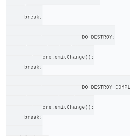
      }

      break;

    case TodoConstants.TODO_DESTROY:

      destroy(action.id);

      TodoStore.emitChange();

      break;

    case TodoConstants.TODO_DESTROY_COMPLET
      destroyCompleted();

      TodoStore.emitChange();

      break;
