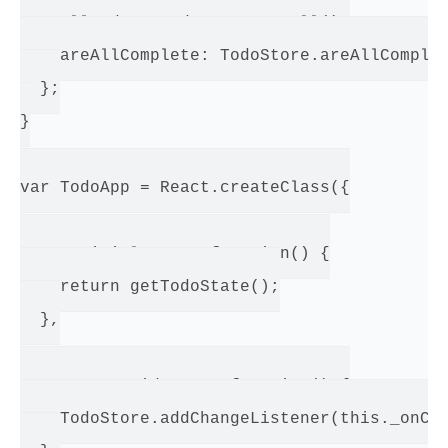
    allTodos: TodoStore.getAll(),

    areAllComplete: TodoStore.areAllComplet
  };

}

var TodoApp = React.createClass({

  getInitialState: function() {

    return getTodoState();

  },

  componentDidMount: function() {

    TodoStore.addChangeListener(this._onCha