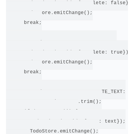
      update(action.id, {complete: false});
      TodoStore.emitChange();

      break;

    case TodoConstants.TODO_COMPLETE:

      update(action.id, {complete: true});

      TodoStore.emitChange();

      break;

    case TodoConstants.TODO_UPDATE_TEXT:

      text = action.text.trim();

      if (text !== '') {

        update(action.id, {text: text});

        TodoStore.emitChange();
