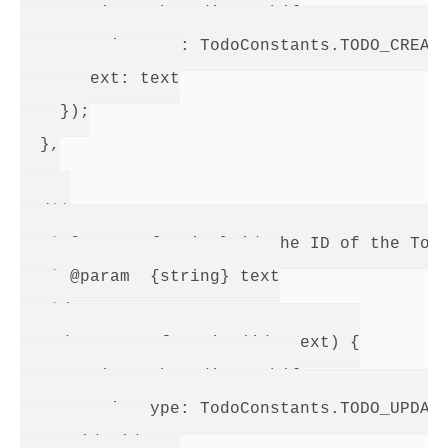
    AppDispatcher.dispatch({

      actionType: TodoConstants.TODO_CREATE
      text: text

    });

  },

  /**

   * @param  {string} id The ID of the ToDo
   * @param  {string} text

   */

  updateText: function(id, text) {

    AppDispatcher.dispatch({

      actionType: TodoConstants.TODO_UPDATE
      id: id,
