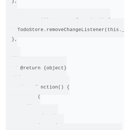
  },

  componentWillUnmount: function() {

    TodoStore.removeChangeListener(this._on
  },

  /**

   * @return {object}

   */

  render: function() {

    return (

      <div>

        <Header />

        <MainSection
