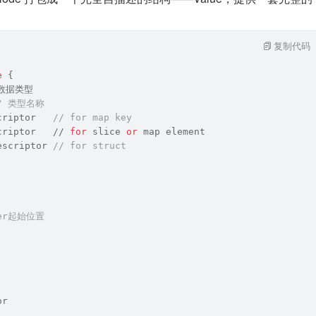
复制代码
e
{
 数据类型
/ 类型名称
criptor   
// for map key
criptor   // 
for
slice
or
map
 element
escriptor 
// for struct
fer起始位置
or