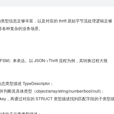
 包含的类型信息足够丰富，以及对应的 thrift 原始字节流处理逻辑足够
 等各种复杂的业务场景。
）来表达。以 JSON->Thrift 流程为例，其转换过程大致
描述 TypeDescriptor；
体类型（object/array/string/number/bool/null)：
个 key，再通过对应的 STRUCT 类型描述找到匹配字段的子类型
型描述的子元素类型描述；