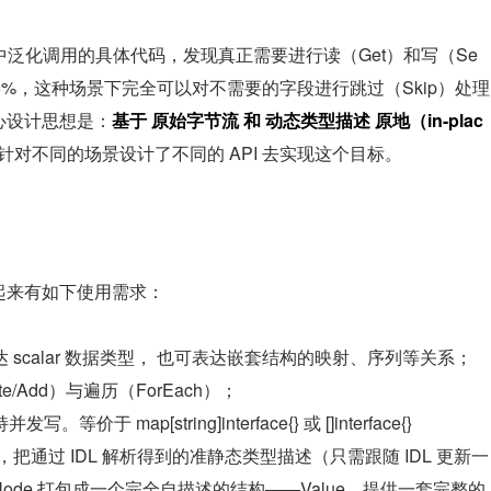
务中泛化调用的具体代码，发现真正需要进行读（Get）和写（Se
5%，这种场景下完全可以对不需要的字段进行跳过（Skip）处理
核心设计思想是：
基于 原始字节流 和 动态类型描述 原地（in-plac
针对不同的场景设计了不同的 API 去实现这个目标。
归纳起来有如下使用需求：
scalar 数据类型， 也可表达嵌套结构的映射、序列等关系；
ete/Add）与遍历（ForEach）；
map[string]interface{} 或 []interface{}
计思想，把通过 IDL 解析得到的准静态类型描述（只需跟随 IDL 更新一
据单元 Node 打包成一个完全自描述的结构——Value，提供一套完整的