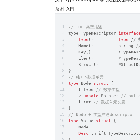
反射 API。
// IDL 类型描述
type TypeDescriptor 
interfac
Type
()          
Type
 //
    Name()          
string
/
    Key()           *TypeDes
    Elem()          *TypeDes
    Struct()        *StructD
}
// 纯TLV数据单元
type
 Node 
struct
 {
    t Type 
// 数据类型
    v 
unsafe
.Pointer 
// buf
    l 
int
// 数据单元长度
}
// Node + 类型描述descriptor
type
 Value 
struct
 {
    Node
Desc
 thrift.TypeDescript
}