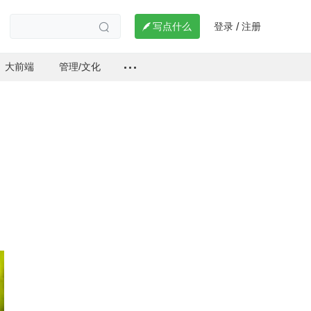
登录
注册

写点什么
/

大前端
管理/文化