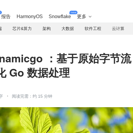
t
new
报告
HarmonyOS
Snowflake
更多

端
芯片&算力
架构
大数据
软件工程
云计算
namicgo ：基于原始字节流
化 Go 数据处理
字
阅读完需：约 15 分钟