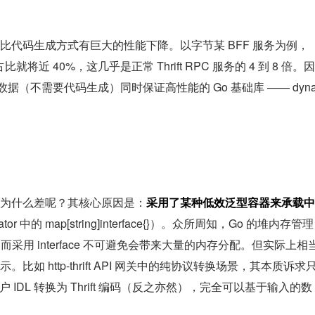
比代码生成方式有巨大的性能下降。以字节某 BFF 服务为例，
占比就将近 40%，这几乎是正常 Thrift RPC 服务的 4 到 8 倍。因
数据（不需要代码生成）同时保证高性能的 Go 基础库 —— dyn
为什么差呢？其核心原因是：
采用了某种低效泛型容器来承载中
terator 中的 map[string]interface{}）。众所周知，Go 的堆内存管理
p），而采用 interface 不可避免会带来大量的内存分配。但实际上相
 http-thrift API 网关中的纯协议转换场景，其本质诉求
 IDL 转换为 Thrift 编码（反之亦然），完全可以基于输入的数