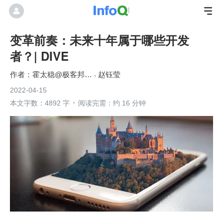
变革前奏：未来十年属于哪些开发
者？| DIVE
霍太稳@极客邦科技
赵钰莹
2022-04-15
本文字数：4892 字
阅读完需：约 16 分钟