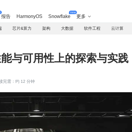
t
new
报告
HarmonyOS
Snowflake
更多

端
芯片&算力
架构
大数据
软件工程
云计算
e 性能与可用性上的探索与实践
读完需：约 12 分钟