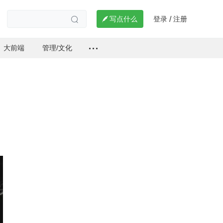
登录
注册

写点什么
/

大前端
管理/文化