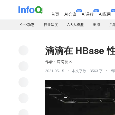
hot
hot
ho
首页
AI会议
AI课程
AI应用
企业动态
行业深度
AI&大模型
出海
后
滴滴在 HBas
滴滴技术
2021-05-15
本文字数：3563 字
阅