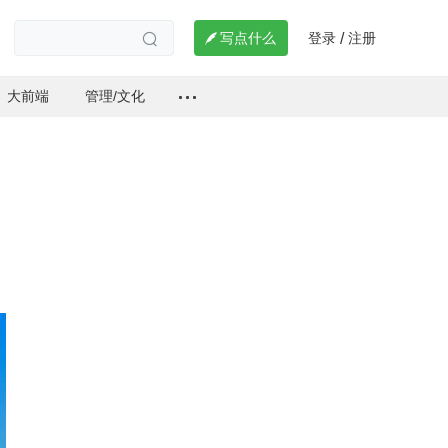
登录
注册

写点什么
/

大前端
管理/文化