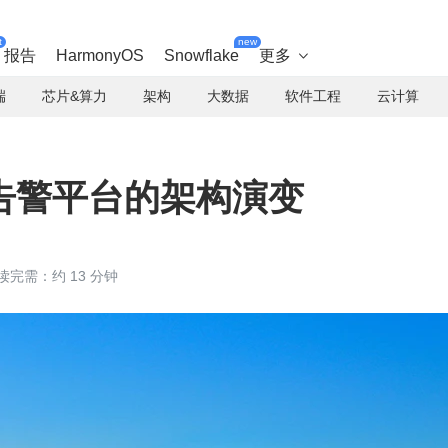
t
new
报告
HarmonyOS
Snowflake
更多

端
芯片&算力
架构
大数据
软件工程
云计算
告警平台的架构演变
读完需：约 13 分钟