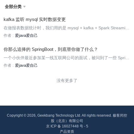
全部分类

kafka 监听 mysql 实时数据变更
在做报表数据统计时，我们用的是 mysql + kafka + Spark Streaming
方案， kafka 监听 mysql 订单表中订单状态，然后发送到 spark stre
作者 :
爱java爱自己
aming 中进行分析统计。 这里记录一下 kafka 监听 mysql 中数据变
更方案
你那么追捧的 SpringBoot，到底替你做了什么？
一个小伙伴最近参加某一线互联网公司的面试，被问到了一些 Spring
Boot 源码的问题，看看大家能否答出来：
作者 :
爱java爱自己
没有更多了
Copyright © 2026, Geekbang Technology Ltd. All rights reserved. 极客邦控
股（北京）有限公司
京 ICP 备 16027448 号 - 5
产品资质