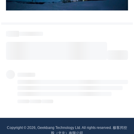
Copyright © 2026, Geekbang Technology Ltd. All rights reserved. 极客邦控
股（北京）有限公司