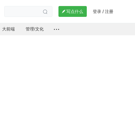
登录
注册

写点什么
/

大前端
管理/文化