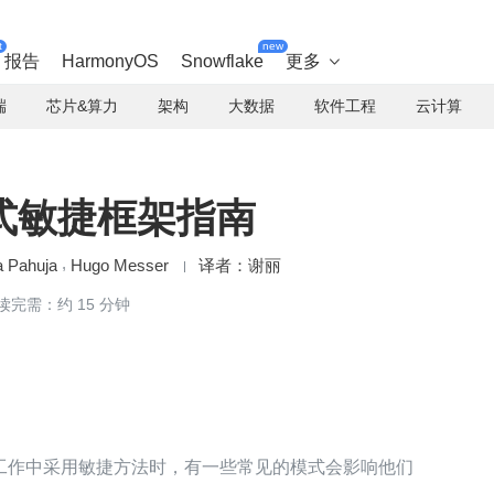
t
new
报告
HarmonyOS
Snowflake
更多

端
芯片&算力
架构
大数据
软件工程
云计算
式敏捷框架指南
a Pahuja
Hugo Messer
谢丽
读完需：约 15 分钟
工作中采用敏捷方法时，有一些常见的模式会影响他们