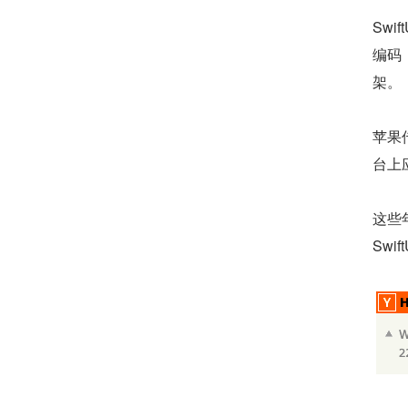
Swi
编码，
架。
苹果
台上
这些年
Swif