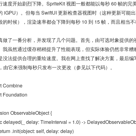
行速度开始剧烈下降。SpriteKit 视图一般都能以每秒 60 帧
的 iGPU）。但每当 SwiftUI 更新检查器视图时（这种更新
段的时候），渲染速率都会下降到每秒 10 到 15 帧，而且相
真做了一番分析，并发现了几个问题。首先，由可选对象提供的
。我虽然通过缓存稍稍提升了性能表现，但实际体验仍然非常糟糕。事
是没法提供合理的重绘速度。我在网上查找了解决方案，最后编写了一个
ect，由它来强制每秒只发布一次更改（参见以下代码）。
rt Combine
t Foundation
sion ObservableObject {

 func delayed(_ delay: TimeInterval = 1.0) -> DelayedObservableOb