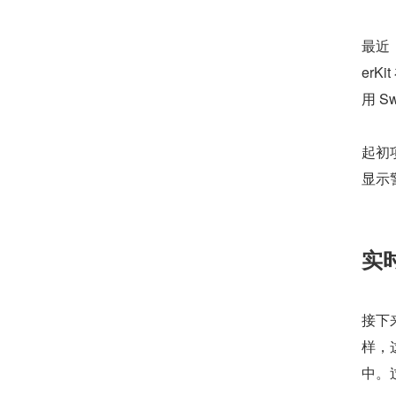
最近，
er
用 S
起初
显示
实
接下
样，
中。