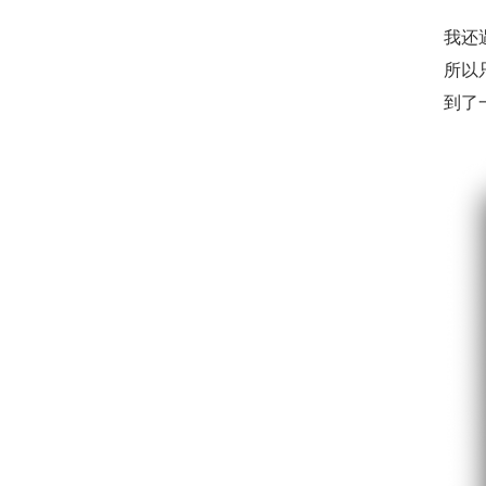
我还遇
所以
到了