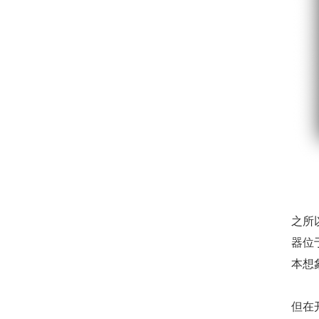
之所
器位
本想
但在