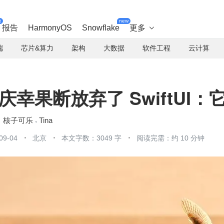
t
new
报告
HarmonyOS
Snowflake
更多

端
芯片&算力
架构
大数据
软件工程
云计算
庆幸果断放弃了 SwiftUI
核子可乐
Tina
09-04
北京
本文字数：3049 字
阅读完需：约 10 分钟