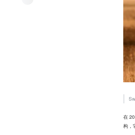
S
在 2
构，