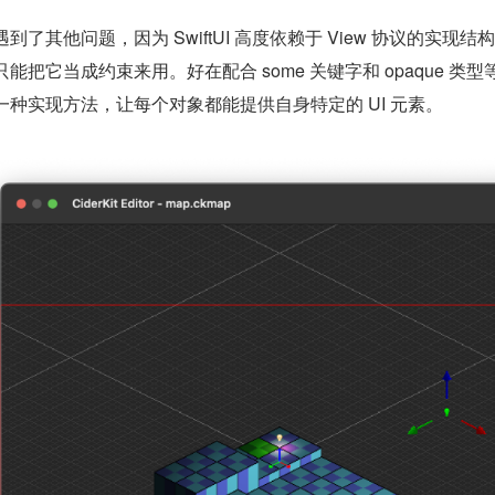
到了其他问题，因为 SwiftUI 高度依赖于 View 协议的实现结
只能把它当成约束来用。好在配合 some 关键字和 opaque 
一种实现方法，让每个对象都能提供自身特定的 UI 元素。