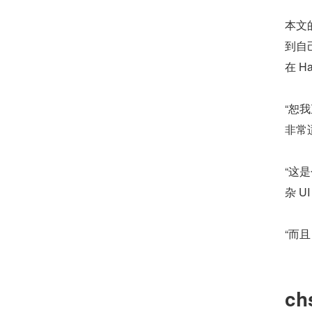
本文的
到自
在 H
“恕
非常
“这
杂 UI
“而且 
c