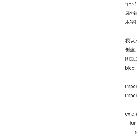
个运
孱弱
本字
我认
创建
图就
bj
impo
impor
exten
   
        return .init(object: self, delay: delay)
