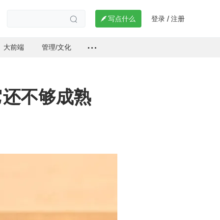
登录
注册

写点什么
/

大前端
管理/文化
：它还不够成熟