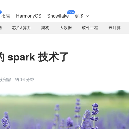
t
new
报告
HarmonyOS
Snowflake
更多

端
芯片&算力
架构
大数据
软件工程
云计算
spark 技术了
读完需：约 16 分钟