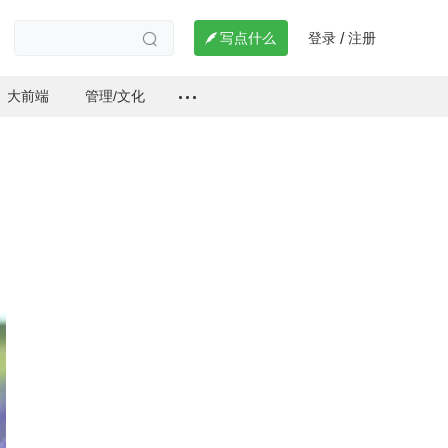
登录
注册

写点什么
/

大前端
管理/文化