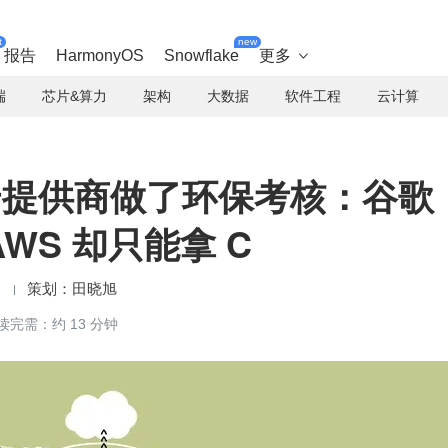
t
new
报告
HarmonyOS
Snowflake
更多

端
芯片&算力
架构
大数据
软件工程
云计算
大云提供商做了环保考核：谷歌
WS 却只能拿 C
田晓旭
读完需：约 13 分钟