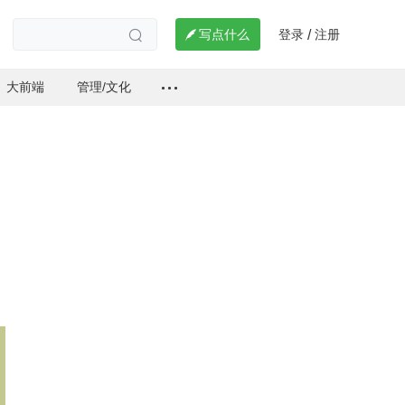
登录
注册

写点什么
/

大前端
管理/文化