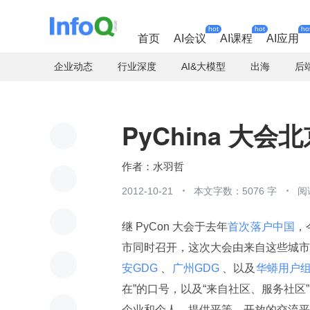
hot
hot
ho
首页
AI会议
AI课程
AI应用
企业动态
行业深度
AI&大模型
出海
后
PyChina 大会
水羽哲
2012-10-21
本文字数：5076 字
阅
继 PyCon 大会于去年
首次落户中国
，
市同时召开，这次大会由来自这些城市的
安GDG 
、
广州GDG 
、以及
华蟒用户组(
在”的口号，以及“来自社区、服务社区”的宗旨
企业和个人，提供平等、开放的交流平