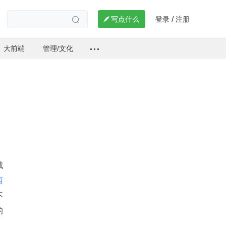
登录
注册

写点什么
/

大前端
管理/文化
城
西
不
的