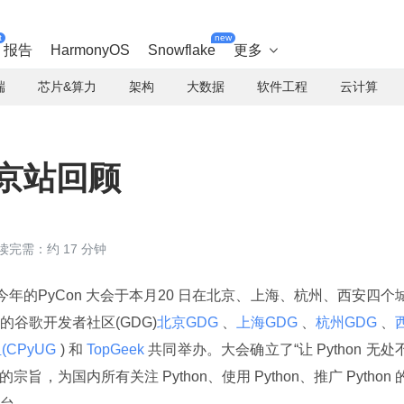
t
new
报告
HarmonyOS
Snowflake
更多

端
芯片&算力
架构
大数据
软件工程
云计算
北京站回顾
读完需：约 17 分钟
今年的PyCon 大会于本月20 日在北京、上海、杭州、西安四个
谷歌开发者社区(GDG)
北京GDG 
、
上海GDG 
、
杭州GDG 
、
CPyUG 
) 和
 TopGeek 
共同举办。大会确立了“让 Python 无处
，为国内所有关注 Python、使用 Python、推广 Python 
台。