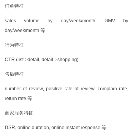
订单特征
sales volume by day/week/month, GMV by
day/week/month 等
行为特征
CTR (list->detail, detail->shopping)
售后特征
number of review, positive rate of review, complain rate,
return rate 等
商家服务特征
DSR, online duration, online instant response 等