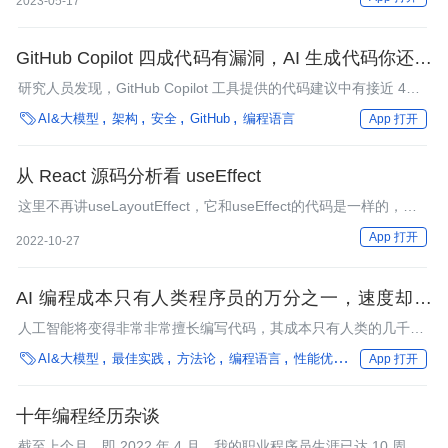
2023-05-17
GitHub Copilot 四成代码有漏洞，AI 生成代码你还敢
用？
研究人员发现，GitHub Copilot 工具提供的代码建议中有接近 40%
存在 bug。

AI&大模型
架构
安全
GitHub
编程语言
App 打开
从 React 源码分析看 useEffect
这里不再讲useLayoutEffect，它和useEffect的代码是一样的，区
别主要是：
App 打开
2022-10-27
AI 编程成本只有人类程序员的万分之一，速度却快
了 10000 倍，再雇人类来写代码就离了大谱？
人工智能将变得非常非常擅长编写代码，其成本只有人类的几千分
之一乃至几万分之一，这对软件行业意味着什么？

AI&大模型
最佳实践
方法论
编程语言
性能优化
工业
App 打开
十年编程经历杂谈
截至上个月，即 2022 年 4 月，我的职业程序员生涯已达 10 周