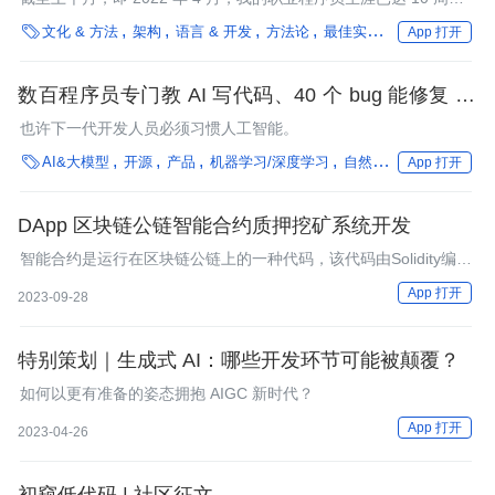
年。以下是我回顾过去 10 年时想到的一些散乱无序的想法。我学

文化 & 方法
架构
语言 & 开发
方法论
最佳实践
编程语言
框
App 打开
到的东西，我没有学到的东西，我改变了看法的东西，以及我从来
没有想过我会相信现在却信了的东西。
数百程序员专门教 AI 写代码、40 个 bug 能修复 31
个，“取代程序员”这次要成真了？
也许下一代开发人员必须习惯人工智能。

AI&大模型
开源
产品
机器学习/深度学习
自然语言处理
生成式 
App 打开
DApp 区块链公链智能合约质押挖矿系统开发
智能合约是运行在区块链公链上的一种代码，该代码由Solidity编写
【系统I8I 开發-2591 合约3365】并通过区块链的智能合约虚拟机
App 打开
2023-09-28
来执行，以达到对区块链编程的目标。可以将区块链公联理解为操
作系统，Solidity是编写该操作系统应用程序的编程语言，智能合约
虚拟
特别策划｜生成式 AI：哪些开发环节可能被颠覆？
如何以更有准备的姿态拥抱 AIGC 新时代？
App 打开
2023-04-26