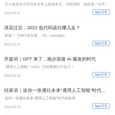
出的编程奇才，王小波离世 25 周年
王小波先生不仅仅在文学上造诣非凡，与此同时，他还是一位不世
出的编程奇才。在整个九十年代，除了和文字跳舞，王小波还将他
App 打开
2022-04-11
的才华通过键盘喷涌而出，天才的脑细胞幻化为一行一行的代码，
挥洒自如，回转如意。
浪花过后，2022 低代码该往哪儿走？
来源 / ToB行业头条 （ID：wwwqifu）
App 打开
2022-01-21
开篇词｜GPT 来了，跑步迎接 AI 爆发的时代
“通用人工智能”（AGI）已经离我们不远了！
App 打开
2023-03-20
结束语｜送你一张通往未来“通用人工智能”时代的船
票
送你一张通往未来“通用人工智能”时代的船票
App 打开
2023-05-15