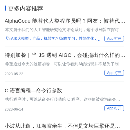
更多内容推荐
AlphaCode 能替代人类程序员吗？网友：被替代也
挺好，这样就可以少写代码多开会了
本文属于我们的人工智能研究论文评论系列，这个系列旨在探讨人
工智能领域的最新研究成果。是最新的人工智能研究实验室。

AI&大模型
产品
机器学习/深度学习
性能优化
编程语言
数字人
App 打开
特别加餐｜当 JS 遇到 AIGC，会碰撞出什么样的火
花？
希望通过今天的这篇加餐，可以让你看到AI的出现并不是为了制造
焦虑，相反，它可以提高我们的生产力，让我们将更多的时间用于
App 打开
2023-05-22
学习、思考并创造更有价值的应用。
C 语言编程—命令行参数
执行程序时，可以从命令行传值给 C 程序。这些值被称为命令行
参数，它们对程序很重要，特别是当您想从外部控制程序，而不是
App 打开
2023-06-14
在代码内对这些值进行硬编码时，就显得尤为重要了。
小波从此逝，江海寄余生，不但是文坛巨擘还是不世