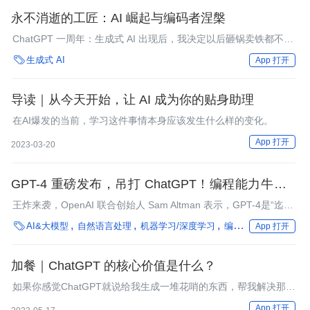
永不消逝的工匠：AI 崛起与编码者涅槃
ChatGPT 一周年：生成式 AI 出现后，我决定以后砸锅卖铁都不让
后代当程序员了

生成式 AI
App 打开
导读｜从今天开始，让 AI 成为你的贴身助理
在AI爆发的当前，学习这件事情本身应该发生什么样的变化。
App 打开
2023-03-20
GPT-4 重磅发布，吊打 ChatGPT！编程能力牛到让
我睡不着：10 秒做出一个网站，1 分钟开发一个游
王炸来袭，OpenAI 联合创始人 Sam Altman 表示，GPT-4是“迄今
戏
为止功能最强大的语言模型”。与上一代相比，GPT-4更强大更可

AI&大模型
自然语言处理
机器学习/深度学习
编程语言
生成式 AI
App 打开
靠，且更有创造性。
加餐｜ChatGPT 的核心价值是什么？
如果你感觉ChatGPT就说给我生成一堆花哨的东西，帮我解决那些
文字的工作，那就想错了。
App 打开