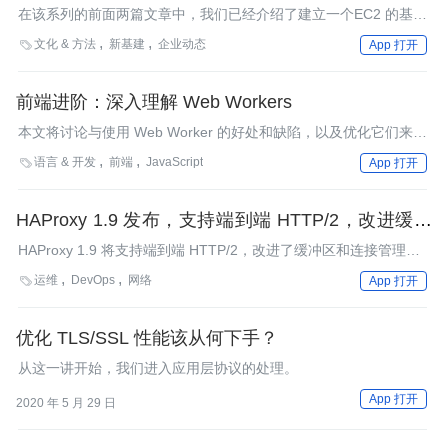
在该系列的前面两篇文章中，我们已经介绍了建立一个EC2 的基于
Ubuntu 18.04 的GPU实例的方法以及针对这个实例完成了基础的
文化 & 方法
新基建
企业动态

App 打开
设置。
前端进阶：深入理解 Web Workers
本文将讨论与使用 Web Worker 的好处和缺陷，以及优化它们来提
升性能的策略。
语言 & 开发
前端
JavaScript

App 打开
HAProxy 1.9 发布，支持端到端 HTTP/2，改进缓冲
区和连接管理
HAProxy 1.9 将支持端到端 HTTP/2，改进了缓冲区和连接管理，
更新了 Runtime API 和小对象缓存，提供了新的随机负载均衡算
运维
DevOps
网络

App 打开
法，甚至通过 Runtime API 和新的 Fetch 获得更好的可观察性。
优化 TLS/SSL 性能该从何下手？
从这一讲开始，我们进入应用层协议的处理。
App 打开
2020 年 5 月 29 日