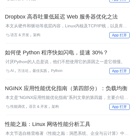
Dropbox 高吞吐量低延迟 Web 服务器优化之法
本文从硬件和驱动等底层内容，Linux内核及TCP/IP栈，以及库和
应用程序层面的调优等角度介绍了针对常规用途Web服务器，尤其
语言 & 开发
架构

App 打开
是nginx进行性能优化的思路。文章共分为上下两篇，上篇主要介
绍硬件、驱动方面的优化措施和建议；下篇主要介绍Linux系统以
及应用程序等方面的措施和建议。
如何使 Python 程序快如闪电，提速 30%？
讨厌Python的人总是说，他们不想使用它的原因之一是它很慢。
AI
方法论
最佳实践
Python

App 打开
NGINX 应用性能优化指南（第四部分）：负载均衡
本文是“NGINX应用性能优化指南”系列文章的第四篇，主要介绍了
如何从负载均衡方面实现NGINX应用性能优化。
性能调优
语言 & 开发
架构

App 打开
性能之巅：Linux 网络性能分析工具
本文节选自格雷格著《性能之巅：洞悉系统、企业与云计算》中第