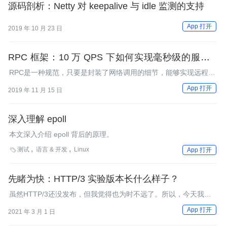
源码剖析：Netty 对 keepalive 与 idle 监测的支持
App 打开
2019 年 10 月 23 日
RPC 框架：10 万 QPS 下如何实现毫秒级的服务调
用？
RPC是一种规范，只要是封装了网络调用的细节，能够实现远程调
用其他服务，就可以算作是一种RPC技术了。
App 打开
2019 年 11 月 15 日
深入理解 epoll
本文深入介绍 epoll 背后的原理。
测试
语言 & 开发
Linux

App 打开
先睹为快：HTTP/3 实验版本长什么样子？
虽然HTTP/3还没发布，但我觉得也为时不远了。所以，今天我就
来和你聊聊HTTP/3的一些事，就当是“尝尝鲜”吧。
App 打开
2021 年 3 月 1 日