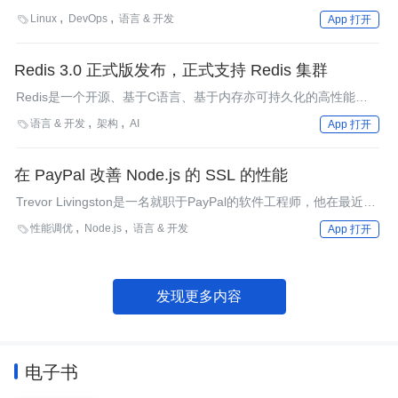
10.6节，介绍了其中Linux部分网络性能分析工具的使用方法。
Linux
DevOps
语言 & 开发

App 打开
Redis 3.0 正式版发布，正式支持 Redis 集群
Redis是一个开源、基于C语言、基于内存亦可持久化的高性能
NoSQL数据库，同时，它还提供了多种语言的API。近日，经过6
语言 & 开发
架构
AI

App 打开
个RC版本后，Redis 3.0正式版终于发布了。Redis 3.0的最重要新
特征是对Redis集群的支持，此外，该版本相对于2.8版本在性能、
稳定性等方面都有了重大提高。
在 PayPal 改善 Node.js 的 SSL 的性能
Trevor Livingston是一名就职于PayPal的软件工程师，他在最近的
一篇帖子里概括了一些改善Node.js出站SSL性能的建议。
性能调优
Node.js
语言 & 开发

App 打开
发现更多内容
电子书