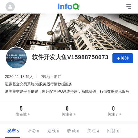
软件开发大鱼V15988750073
关注

2020-11-18 加入
IP属地：浙江
证券基金交易系统/港股美股行情数据服务
港美股交易平台搭建，国际配售IPO系统搭建，系统源码，行情数据资讯服务
5
0
0
发布数
关注者
关注了
发布
评论
划线
收藏
关注
回答