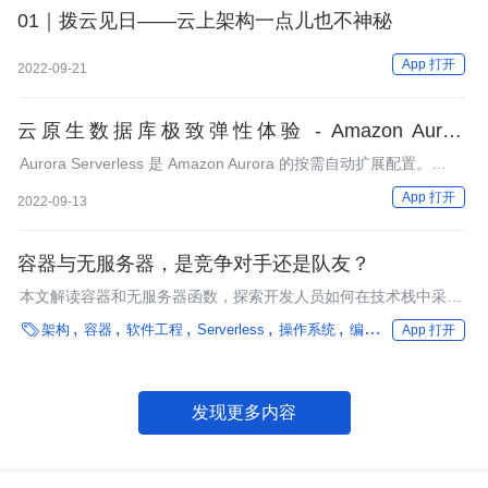
01｜拨云见日——云上架构一点儿也不神秘
App 打开
2022-09-21
云原生数据库极致弹性体验 - Amazon Aurora
Serverless v2
Aurora Serverless 是 Amazon Aurora 的按需自动扩展配置。
Aurora Serverless v2 在几分之一秒内将数据库工作负载扩展到数
App 打开
2022-09-13
十万个事务。
容器与无服务器，是竞争对手还是队友？
本文解读容器和无服务器函数，探索开发人员如何在技术栈中采用
它们。

架构
容器
软件工程
Serverless
操作系统
编程语言
框架
微
App 打开
发现更多内容