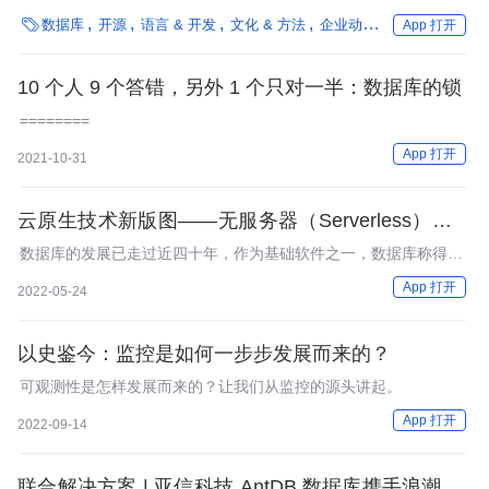

数据库
开源
语言 & 开发
文化 & 方法
企业动态
最佳实践
方
App 打开
10 个人 9 个答错，另外 1 个只对一半：数据库的锁
========
App 打开
2021-10-31
云原生技术新版图——无服务器（Serverless）数据
库
数据库的发展已走过近四十年，作为基础软件之一，数据库称得上
是一个“古老”的领域。而随着新技术的涌现，这个传统的领域也正
App 打开
2022-05-24
不断焕发出新的生机。如果说云时代的到来推动了数据库的变革，
那么，与 Serverless 的结合，则再次为数据库的发展添了把火。
Serve
以史鉴今：监控是如何一步步发展而来的？
可观测性是怎样发展而来的？让我们从监控的源头讲起。
App 打开
2022-09-14
联合解决方案 | 亚信科技 AntDB 数据库携手浪潮 K1