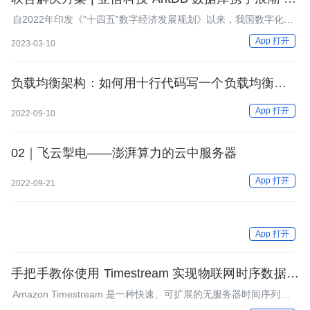
Power 赋能关键行业数字化转型，助力新基建
自2022年印发《“十四五”数字经济发展规划》以来，我国数字化发
展进入快车道。数据库作为数据存储与计算的基础软件，对筑牢数
App 打开
2023-03-10
字经济底座至关重要。服务器是承载数据的重要载体，在数据库性
能可以通过扩容而无上限提升的情况下，数据库与服务器的合作与
联系也
负载均衡架构：如何用十行代码写一个负载均衡服务
器？
App 打开
2022-09-10
02｜飞云掣电——澎湃算力的云中服务器
App 打开
2022-09-21
App 打开
手把手教你使用 Timestream 实现物联网时序数据存
储和分析！
Amazon Timestream 是一种快速、可扩展的无服务器时间序列数
据库服务，适用于物联网和运营应用程序，使用该服务每天可以轻