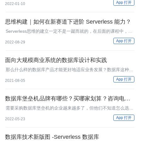
App 打开
2022-01-10
松存储和分析数万亿个事件，速度提高了 1000 倍，而成本仅为关
系数据库的十分之一。
思维构建｜如何在新赛道下进阶 Serverless 能力？
Serverless思维的建立一定不是一蹴而就的，在后面的课程中，我
希望你能够通过“学习-实践-总结-表达”的过程去探索这门不断延伸
App 打开
2022-08-29
的技术。
面向大规模商业系统的数据库设计和实践
那么什么样的数据库产品才能更好地适应业务发展？数据库这种比
较古老的软件产品的未来又是什么？本文主要从商业产品系统的需
App 打开
2021-08-05
求出发探讨数据库技术的实践和思考。
数据库堡垒机品牌有哪些？买哪家划算？咨询电话多
少？
需要采购数据库堡垒机的企业越来越多了，但他们不知道怎么选
择，不知道目前市面上数据库堡垒机品牌有哪些？买哪家划算？咨
App 打开
2022-05-23
询电话多少？这里我们小编就给大家一起说一下。
数据库技术新版图 -Serverless 数据库