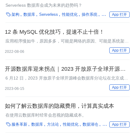
Serverless 数据库会成为未来的趋势吗？

架构
数据库
Serverless
性能优化
操作系统
技术选型
技术出
App 打开
12 条 MySQL 优化技巧，提速不止十倍！
应用程序慢如牛，原因多多，可能是网络的原因、可能是系统架构
的原因，还有可能是数据库的原因。
App 打开
2022-08-06
开源数据库迎来拐点｜2023 开放原子全球开源峰会
数据库分论坛成功召开
6 月12 日，2023 开放原子全球开源峰会数据库分论坛在北京成功
召开。
App 打开
2023-06-15
如何了解云数据库的隐藏费用，计算真实成本
在使用云数据库时经常会忽视的隐藏成本。

服务革新
数据库
方法论
性能优化
数据湖仓
实时计算
数字人
App 打开