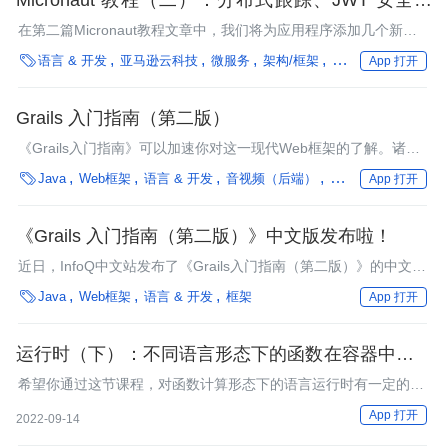
Micronaut 教程（二）：分布式跟踪、JWT 安全和
AWS Lambda 部署
在第二篇Micronaut教程文章中，我们将为应用程序添加几个新功
能：分布式跟踪、JWT安全性和Serverless功能。 此外，我们还将

语言 & 开发
亚马逊云科技
微服务
架构/框架
编程语言
框架
App 打开
介绍Micronaut提供的用户输入验证功能。
Grails 入门指南（第二版）
《Grails入门指南》可以加速你对这一现代Web框架的了解。诸如
LinkedIn、Wired、Tropicana和Taco Bell这样的公司都已经在使用

Java
Web框架
语言 & 开发
音视频（后端）
编程语言
框架
企
App 打开
Grails了。你是否也准备好开始了呢？
《Grails 入门指南（第二版）》中文版发布啦！
近日，InfoQ中文站发布了《Grails入门指南（第二版）》的中文
版。本书第一版的发布还是3年前的事情，针对的是Grails的0.3

Java
Web框架
语言 & 开发
框架
App 打开
版。如今，Grails的主要版本已经到了1.3，正在朝着1.4的方向大
踏步前进。再加上Grails社区的茁壮成长，采纳它的公司持续增
加，推出第二版自然是顺理成章。就这一版的写作风格而言，第一
运行时（下）：不同语言形态下的函数在容器中是如
版的读者不会对它感到陌生，跟第一版一脉相承。
何执行的？
希望你通过这节课程，对函数计算形态下的语言运行时有一定的了
解，不仅会用，更知道它是如何实现的。在后续遇到问题和开发更
App 打开
2022-09-14
复杂的功能时，能够做到心中有数。