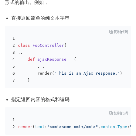
形式的输出。例如，
直接返回简单的纯文本字串

复制代码
class
FooController
{
...
def
ajaxResponse
 = {
        ...
        render(
"This is an Ajax response."
)
    }
指定返回内容的格式和编码

复制代码
render
(
text
:
"<xml>some xml</xml>"
,
contentType
:
"t