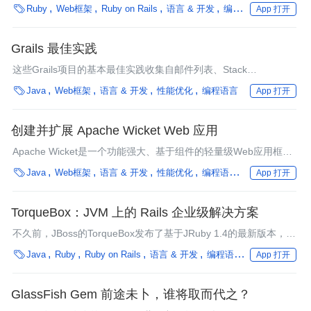
Rails开发的效率。这个工具包近期将要发布1.0版。InfoQ就这个里

Ruby
Web框架
Ruby on Rails
语言 & 开发
编程语言
App 打开
程碑式的版本采访了项目创始人Tom Locke。
Grails 最佳实践
这些Grails项目的基本最佳实践收集自邮件列表、Stack
Overflow、博文、播客和IntelliGrape的内部讨论，按照控制器、服

Java
Web框架
语言 & 开发
性能优化
编程语言
App 打开
务、Domain、视图进行分类……
创建并扩展 Apache Wicket Web 应用
Apache Wicket是一个功能强大、基于组件的轻量级Web应用框
架，能将展现和业务逻辑很好地分离开来。你能用它创建易于测

Java
Web框架
语言 & 开发
性能优化
编程语言
框架
微服务
App 打开
试、调试和支持的高质量Web 2.0应用。
TorqueBox：JVM 上的 Rails 企业级解决方案
不久前，JBoss的TorqueBox发布了基于JRuby 1.4的最新版本，构
建于JBoss AS之上的TorqueBox为Rails应用程序提供了一个强大

Java
Ruby
Ruby on Rails
语言 & 开发
编程语言
框架
App 打开
的企业级运行环境。
GlassFish Gem 前途未卜，谁将取而代之？