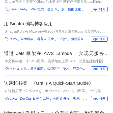
Oracle在三月发布的GlassFish蓝图中没有任何提及GlassFish
gem的文字。这套基于gem的服务器软件可以运行Rails，Merb和

Java
Ruby
Web框架
语言 & 开发
性能优化
编程语言
微服务
App 打开
Sinatra应用程序，作为JRuby平台上最流行的几个服务器软件之
一，一直备受JRuby社区的青睐。Rails用户可以在gem的支持下使
用多线程模式，充分利用JVM的多线程特性带来的性能提升。
用 Sinatra 编写博客应用
Sinatra是Blake Mizerany在2007年9月开发的Ruby语言的Web框
架。它最突出的特点就是轻量、快速。更难能可贵的是，Sinatra的

Ruby
Web框架
语言 & 开发
中间件
编程语言
框架
行业深度
App 打开
源代码只有一千多行。本文通过一个博客应用的开发实例，希望读
者能够借此体会到Sinatra的精妙之处。
通过 Jets 框架在 AWS Lambda 上实现无服务化
Ruby
本文将构建一个SMS应用，展示如何上手Jets，以及创建控制器、
动作和线路。

文化 & 方法
服务革新
编程语言
架构
亚马逊云科技
Ruby
JetB
App 打开
访谈和书摘：《Grails A Quick-Start Guide》
在这篇关于《Grails A Quick-Start Guide》的书评里，InfoQ就使
用Grails进行Web开发的最佳实践、Groovy中的元对象协议

Java
DevOps & 平台工程
语言 & 开发
架构
性能优化
编程语言
App 打开
（MOP）特性，以及使用Grails框架开发Web应用的工具支持等话
题对作者Dave Klein进行了采访。