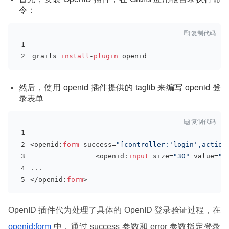
令：

复制代码
grails 
install
-
plugin
 openid
然后，使用 openid 插件提供的 taglib 来编写 openid 登
录表单

复制代码
<openid:
form
 success=
"[controller:'login',action
                <openid:
input
 size=
"30"
 value=
"h
...
</openid:
form
>
OpenID 插件代为处理了具体的 OpenID 登录验证过程，在
openid:form
中，通过 success 参数和 error 参数指定登录