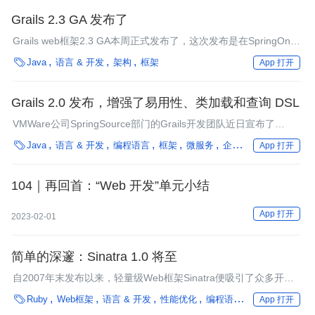
Grails 2.3 GA 发布了
Grails web框架2.3 GA本周正式发布了，这次发布是在SpringOne
2GX大会的进程中宣布的，并且在第二晚的主题演讲中，Grails项

Java
语言 & 开发
架构
框架
App 打开
目的带头人Graeme Rocher向公众演示了新版本的部分特性。
Grails 2.0 发布，增强了易用性、类加载和查询 DSL
VMWare公司SpringSource部门的Grails开发团队近日宣布了
Grails 2.0的发布。本次发布借鉴Roo的控制台（console）改进了

Java
语言 & 开发
编程语言
框架
微服务
企业动态
App 打开
Grails的易用性。Grails中的持久层，GORM通过AST转换（AST
transformation）最大限度利用了来自Groovy 1.8的DSL支持。
104｜再回首：“Web 开发”单元小结
App 打开
2023-02-01
简单的深邃：Sinatra 1.0 将至
自2007年末发布以来，轻量级Web框架Sinatra便吸引了众多开发
者的目光。现在，在Google中搜索关键字“Sinatra”，第一位便是

Ruby
Web框架
语言 & 开发
性能优化
编程语言
框架
App 打开
Sinatra Web框架，比Frank和Nancy还要多。InfoQ采访了Sinatra