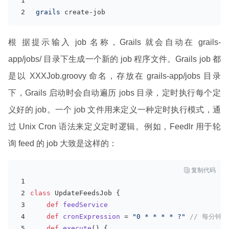
grails 
create-job
根 据提示输入 job 名称，Grails 就会自动在 grails-
app/jobs/ 目录下生成一个新的 job 程序文件。Grails job 都
是以 XXXJob.groovy 命名，存放在 grails-app/jobs 目录
下，Grails 启动时会自动遍历 jobs 目录，定时执行每个定
义好的 job。一个 job 文件用来定义一种定时执行模式，通
过 Unix Cron 语法来定义定时逻辑。例如，Feedlr 用于轮
询 feed 的 job 大致是这样的：

复制代码
class
 UpdateFeedsJob {
def
feedService  
def
cronExpression
= 
"0 * * * * ?"
// 每分钟
def
execute
() {    