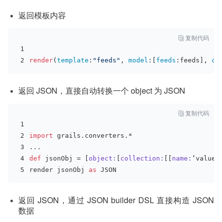
返回模板内容

复制代码
render
(
template
:
"feeds"
, 
model
:[
feeds
:feeds], 
co
返回 JSON，直接自动转换一个 object 为 JSON

复制代码
import
 grails.converters.*
...
def
 jsonObj = [
object:
[
collection:
[[
name:
‘value1
render jsonObj 
as
 JSON
返回 JSON，通过 JSON builder DSL 直接构造 JSON
数据