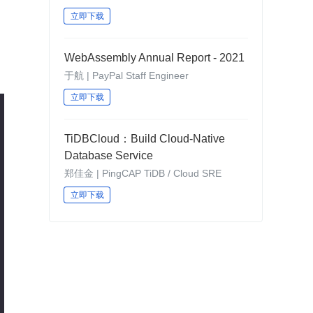
立即下载
WebAssembly Annual Report - 2021
于航 | PayPal Staff Engineer
立即下载
TiDBCloud：Build Cloud-Native
Database Service
郑佳金 | PingCAP TiDB / Cloud SRE
立即下载