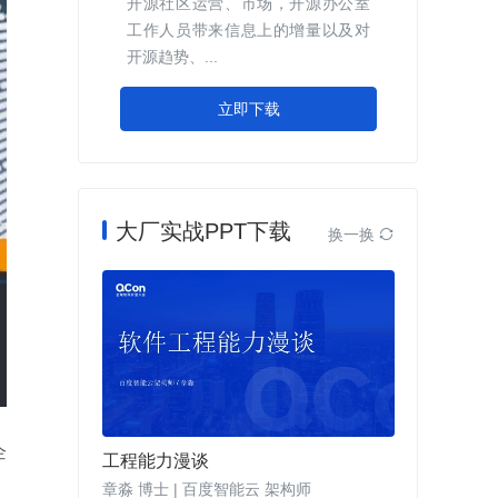
开源社区运营、市场，开源办公室
工作人员带来信息上的增量以及对
开源趋势、...
立即下载
大厂实战PPT下载
换一换

企
工程能力漫谈
章淼 博士 | 百度智能云 架构师