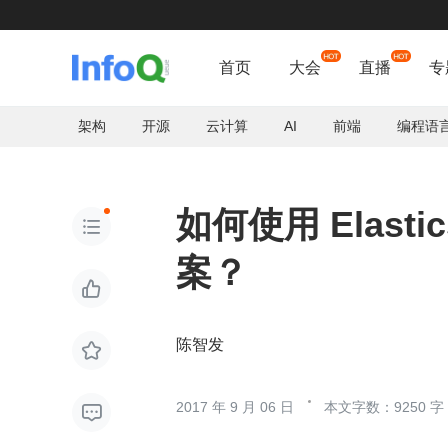
首页
大会
直播
专
架构
开源
云计算
AI
前端
编程语
如何使用 Elast

案？

陈智发

2017 年 9 月 06 日
本文字数：9250 字
