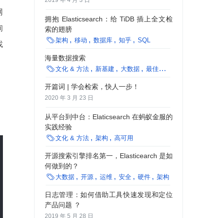
2019 年 4 月 3 日
网
拥抱 Elasticsearch：给 TiDB 插上全文检
询
索的翅膀

架构
移动
数据库
知乎
SQL
找
海量数据搜索

文化 & 方法
新基建
大数据
最佳实践
开篇词 | 学会检索，快人一步！
2020 年 3 月 23 日
从平台到中台：Elaticsearch 在蚂蚁金服的
实践经验

文化 & 方法
架构
高可用
开源搜索引擎排名第一，Elasticearch 是如
何做到的？

大数据
开源
运维
安全
硬件
架构
AI
机器学习
日志管理：如何借助工具快速发现和定位
产品问题 ？
2019 年 5 月 28 日