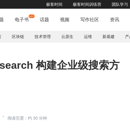
极客时间
极客时间训练营
团队学习
题
电子书
话题
视频
写作社区
资讯
言
区块链
技术管理
云原生
运维
新基建
产
icsearch 构建企业级搜索方
阅读完需：约 30 分钟