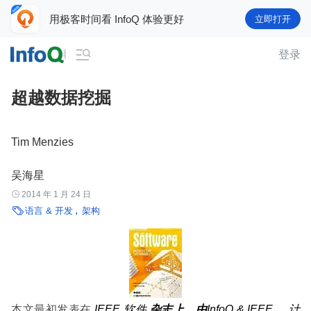
用极客时间看 InfoQ 体验更好
立即打开

登录
超越数据挖掘
Tim Menzies
吴海星

2014 年 1 月 24 日

语言 & 开发
架构
本文最初发表在
IEEE
软件
杂志上，由
InfoQ & IEEE__ 计