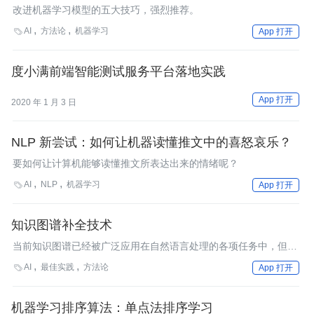
上
改进机器学习模型的五大技巧，强烈推荐。
AI
方法论
机器学习

App 打开
度小满前端智能测试服务平台落地实践
App 打开
2020 年 1 月 3 日
NLP 新尝试：如何让机器读懂推文中的喜怒哀乐？
要如何让计算机能够读懂推文所表达出来的情绪呢？
AI
NLP
机器学习

App 打开
知识图谱补全技术
当前知识图谱已经被广泛应用在自然语言处理的各项任务中，但知
识图谱中实体间关系的缺失也给其实际的应用带来了很多问题。
AI
最佳实践
方法论

App 打开
机器学习排序算法：单点法排序学习