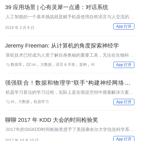
39 应用场景 | 心有灵犀一点通：对话系统
人工智能的一个基本挑战就是赋予机器使用自然语言与人交流的能
力，今天我们就来聊聊对话系统。
App 打开
2018 年 3 月 8 日
Jeremy Freeman: 从计算机的角度探索神经学
算机技术已经成为人类了解自身奥秘的重要工具，无论在生物科学
还是神经学，高容量的计算和存储集群、新型软件正扮演者越来越
数据库
QCon
大数据
语言 & 开发
架构
AI

App 打开
重要的角色。InfoQ专访了霍华德·休斯医学研究所研究员Jeremy
Freeman，他通过计算机技术收集斑马鱼的神经元信息，并挖掘其
中的规律。同时作为QCon北京2014大会《大数据处理与大数据应
强强联合！数据和物理学“联手”构建神经网络模型
用》专题的讲师，Jeremy Freeman将就《大规模脑计算——操控
PGNN
机器学习算法的学习过程，实际上是在假设空间中搜索解决方案的
脑，绘制脑地图》话题做分享。
过程。仅使用数据引导搜索过程中存在一些挑战性问题。
AI
大数据
机器学习

App 打开
聊聊 2017 年 KDD 大会的时间检验奖
2017年的SIGKDD时间检验奖授予了美国康奈尔大学信息科学系主
任、计算机科学系教授索斯藤·乔基姆斯。
App 打开
2017 年 10 月 10 日