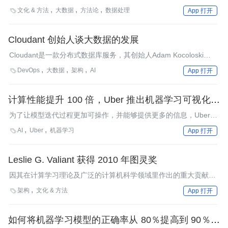
文化 & 方法
大数据
方法论
数据处理

App 打开
Cloudant 创始人谈大数据的发展
Cloudant是一款分布式数据库服务，其创始人Adam Kocoloski最
近就大数据相关话题接受了媒体采访，他认为“我们生产大数据的
DevOps
大数据
架构
AI

App 打开
能力将超越存储大数据的能力。我预言在不久的将来，你将看到大
数据科学家更强调判断大数据是否值得存储的分析能力。”
计算性能提升 100 倍，Uber 推出机器学习可视化调
试工具
为了让模型迭代过程更加可操作，并能够提供更多的信息，Uber
开发了一个用于机器学习性能诊断和模型调试的可视化工具——
AI
Uber
机器学习

App 打开
Manifold。
Leslie G. Valiant 获得 2010 年图灵奖
因其在计算学习理论及广泛的计算机科学领域里作出的重大贡献，
Leslie G. Valiant获得2010年ACM图灵奖。
架构
文化 & 方法

App 打开
如何将机器学习模型的正确率从 80％提高到 90％以