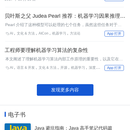
贝叶斯之父 Judea Pearl 推荐：机器学习因果推理的
7 个有用工具
Pearl 介绍了这种模型可以处理的七个任务，虽然这些任务对于关
联机器学习系统来说有些遥不可及
AI
文化 & 方法
AICon
机器学习
方法论

App 打开
工程师要理解机器学习算法的复杂性
本文阐述了理解机器学习算法内部工作原理的重要性，以及它在实
现和评估方面的不同之处。
AI
语言 & 开发
文化 & 方法
开源
机器学习
深度学习
算法

App 打开
发现更多内容
电子书
Java 避坑指南：Java 高手笔记代码篇