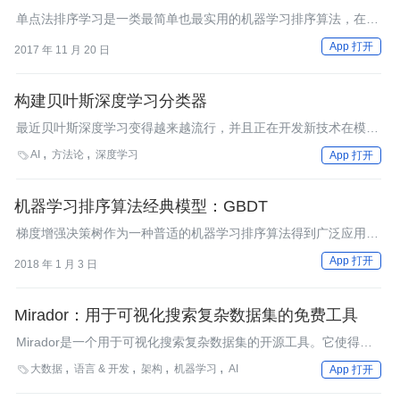
单点法排序学习是一类最简单也最实用的机器学习排序算法，在工
业界得到广泛应用且效果显著。
App 打开
2017 年 11 月 20 日
构建贝叶斯深度学习分类器
最近贝叶斯深度学习变得越来越流行，并且正在开发新技术在模型
中引入不确定性，同时参数量与传统模型相同。
AI
方法论
深度学习

App 打开
机器学习排序算法经典模型：GBDT
梯度增强决策树作为一种普适的机器学习排序算法得到广泛应用。
今天我们来聊聊这一算法的核心思路与应用。
App 打开
2018 年 1 月 3 日
Mirador：用于可视化搜索复杂数据集的免费工具
Mirador是一个用于可视化搜索复杂数据集的开源工具。它使得用
户能够从已有数据中发现关联模式、推导出新的猜想。用户可以通
大数据
语言 & 开发
架构
机器学习
AI

App 打开
过Github来下载Windows版本和OS X版本。