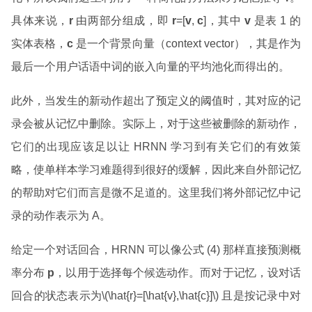
具体来说，
r
由两部分组成，即
r
=[
v
,
c
]，其中
v
是表 1 的
实体表格，
c
是一个背景向量（context vector），其是作为
最后一个用户话语中词的嵌入向量的平均池化而得出的。
此外，当发生的新动作超出了预定义的阈值时，其对应的记
录会被从记忆中删除。实际上，对于这些被删除的新动作，
它们的出现应该足以让 HRNN 学习到有关它们的有效策
略，使单样本学习难题得到很好的缓解，因此来自外部记忆
的帮助对它们而言是微不足道的。这里我们将外部记忆中记
录的动作表示为 A。
给定一个对话回合，HRNN 可以像公式 (4) 那样直接预测概
率分布
p
，以用于选择每个候选动作。而对于记忆，设对话
回合的状态表示为\(\hat{r}=[\hat{v},\hat{c}]\) 且是按记录中对