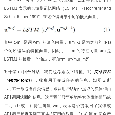
LSTM1 表示的长短期记忆网络（LSTM）（Hochreiter and
Schmidhuber 1997）来逐个编码每个词的嵌入向量。
其中 ωm,j 是词 wm,j 的嵌入向量，
u
m,j-1 是为之前的 (j-1)
个词所编码的特征向量。因此，_u_m 的特征向量
u
m 是
LSTM1 的最后一个输出，即\(u^m=u^{m,n_m}\)
对于第 m 回合对话，我们也考虑以下特征。1）
实体表格
（
entity form
）
，收集用于完成任务的信息。如图 2 所
示，它一般包含两类信息，即从用户话语中提取的实体和由
API 调用返回的信息。这里我们只简单地将实体表格编码成
二元（0 或 1）特征向量
v
m，表示是否提取出了实体或
API 调用是否返回了真实 / 可用的数据。2）在第 m 回合所