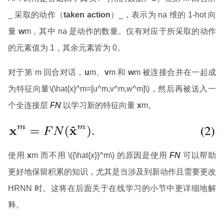
_ 采取的动作（
taken action
）_，表示为 na 维的 1-hot 向
量
w
m，其中 na 是动作的数量。仅有对应于所采取的动作
的元素值为 1，其余元素皆为 0。
对于第 m 回合对话，
u
m、
v
m 和
w
m 被连接合并在一起成
为特征向量\(\hat{x}^m=[u^m,v^m,w^m]\)，然后再被送入一
个全连接层
FN
以学习新的特征向量
x
m。
使用
x
m 而不用 \({\hat{x}}^m\) 的原因是使用
FN
可以帮助
更好地保留积累的知识，尤其是当涉及到新动作且需要更改
HRNN 时。这将在后面关于在线学习的小节中更详细地解
释。