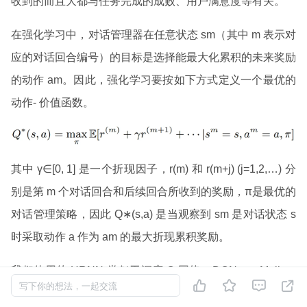
收到的而且大都与任务完成的成败、用户满意度等有关。
在强化学习中，对话管理器在任意状态 sm（其中 m 表示对
应的对话回合编号）的目标是选择能最大化累积的未来奖励
的动作 am。因此，强化学习要按如下方式定义一个最优的
动作- 价值函数。
其中 γ∈[0, 1] 是一个折现因子，r(m) 和 r(m+j) (j=1,2,…) 分
别是第 m 个对话回合和后续回合所收到的奖励，π是最优的
对话管理策略，因此 Q∗(s,a) 是当观察到 sm 是对话状态 s
时采取动作 a 作为 am 的最大折现累积奖励。
我们使用的 HRNN 类似于深度 Q 网络（DQN）（Mnih et




写下你的想法，一起交流
al. 2015），并且已经通过监督学习和在线学习预训练过，