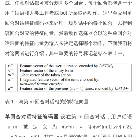
成。任意对话都可被分割为多个回合，每个回合都包含一个
用户话语和人类工作者或 bot 所采取的动作。这里会应用单
回合对话特征编码器来处理一场对话中的每个回合，以得到
该回合对应的特征向量。然后动作选择器会以这种单回合对
话层面的特征向量为输入来决定选择哪个动作。下面我们将
对这两者进行介绍，其中重要的符号标记总结在表 1 中。
表 1：与第 m 回合对话相关的特征向量
单回合对话特征编码器
设在第 m 回合对话，用户话语
_u_m 被定义为\(u^m = \){\(w^{m,1},w^{m,2},
…,w^{m,n_m}\)}，其中 nm 是词的数量。然后再利用如下用