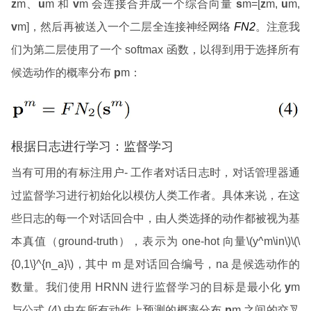
z
m、
u
m 和
v
m 会连接合并成一个综合向量
s
m=[
z
m,
u
m,
v
m]，然后再被送入一个二层全连接神经网络
FN2
。注意我
们为第二层使用了一个 softmax 函数，以得到用于选择所有
候选动作的概率分布
p
m：
根据日志进行学习：监督学习
当有可用的有标注用户- 工作者对话日志时，对话管理器通
过监督学习进行初始化以模仿人类工作者。具体来说，在这
些日志的每一个对话回合中，由人类选择的动作都被视为基
本真值（ground-truth），表示为 one-hot 向量\(y^m\in\)\(\
{0,1\}^{n_a}\)，其中 m 是对话回合编号，na 是候选动作的
数量。我们使用 HRNN 进行监督学习的目标是最小化
y
m
与公式 (4) 中在所有动作上预测的概率分布
p
m 之间的交叉