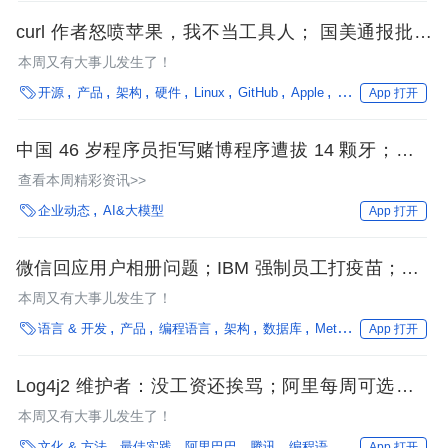
curl 作者怒喷苹果，我不当工具人； 国美通报批评
摸鱼员工，网友急了；Windows 11 恢复蓝屏死机，
本周又有大事儿发生了！
熟悉的味道回来了

开源
产品
架构
硬件
Linux
GitHub
Apple
微软
性能优化
App 打开
中国 46 岁程序员拒写赌博程序遭拔 14 颗牙；小红
书被疑“偷”原画师作品喂自家大模型；全面停止服
查看本周精彩资讯>>
务，俄遇“微软危机”｜Q 资讯

企业动态
AI&大模型
App 打开
微信回应用户相册问题；IBM 强制员工打疫苗；Win
11、Android 12 正式发布；Facebook 宕机 6 小时；
本周又有大事儿发生了！
乔布斯去世十周年；微软开放第三方商店入驻

语言 & 开发
产品
编程语言
架构
数据库
Meta
企业动态
Pyt
App 打开
Log4j2 维护者：没工资还挨骂；阿里每周可选一天
灵活办公；亚马逊 CTO 预测 2022 年五大技术趋
本周又有大事儿发生了！
势；苹果正式推出“数字遗产”...

文化 & 方法
最佳实践
阿里巴巴
腾讯
编程语言
医疗
企业动态
App 打开