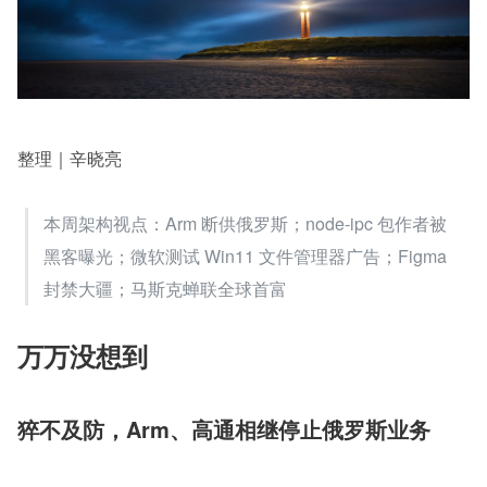
整理｜辛晓亮
本周架构视点：Arm 断供俄罗斯；node-ipc 包作者被
黑客曝光；微软测试 Win11 文件管理器广告；Figma 
封禁大疆；马斯克蝉联全球首富
万万没想到
猝不及防，Arm、高通相继停止俄罗斯业务