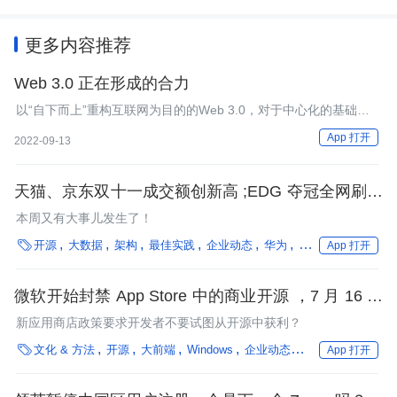
更多内容推荐
Web 3.0 正在形成的合力
以“自下而上”重构互联网为目的的Web 3.0，对于中心化的基础设
施服务既存在着一种心理上的排斥，又存在着一种事实上的依赖。
App 打开
2022-09-13
天猫、京东双十一成交额创新高 ;EDG 夺冠全网刷屏
庆祝 ;22 岁董明珠秘书被当成格力接班人，网友：董
本周又有大事儿发生了！
明珠是想复制她自己 ; 华为欧拉官宣捐赠给开放原子

开源
大数据
架构
最佳实践
企业动态
华为
Meta
操作系统
App 打开
开源基金会......
微软开始封禁 App Store 中的商业开源 ，7 月 16 日
生效？！
新应用商店政策要求开发者不要试图从开源中获利？

文化 & 方法
开源
大前端
Windows
企业动态
微软
编程语言
App 打开