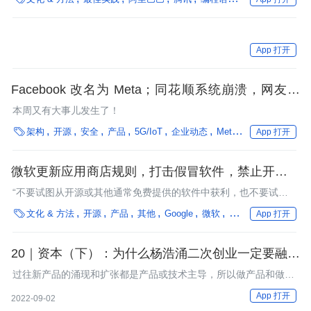
App 打开
Facebook 改名为 Meta；同花顺系统崩溃，网友：
血亏；字节跳动回应“抄袭阿里 Ant Design 代码”：深
本周又有大事儿发生了！
表歉意

架构
开源
安全
产品
5G/IoT
企业动态
Meta
微软
Windows
App 打开
微软更新应用商店规则，打击假冒软件，禁止开源项
目违规付费上架
“不要试图从开源或其他通常免费提供的软件中获利，也不要试图
相对于产品提供的特性和功能定价过高。”

文化 & 方法
开源
产品
其他
Google
微软
编程语言
App 打开
20｜资本（下）：为什么杨浩涌二次创业一定要融大
钱？
过往新产品的涌现和扩张都是产品或技术主导，所以做产品和做技
术的人很多时候认为产品和技术可以解决一切。没有换一个角度去
App 打开
2022-09-02
理解资本主导的模式，Too young too simple。