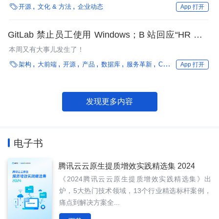

开源
文化 & 方法
企业动态
App 打开
GitLab 禁止员工使用 Windows；B 站回应“HR 称用
户是 Loser”；Boss 直聘实行变相末位淘汰；谷歌
本周又有大事儿发生了！
CEO 称员工需提高工作效率

架构
大前端
开源
产品
数据库
服务革新
Chrome
Oracle
Gi
App 打开
发现更多内容
电子书
腾讯云云原生提质增效实践精选集 2024
《2024腾讯云云原生提质增效实践精选集》出
炉，5大热门技术领域，13个行业精选标杆案例，
痛点到解决方案全...