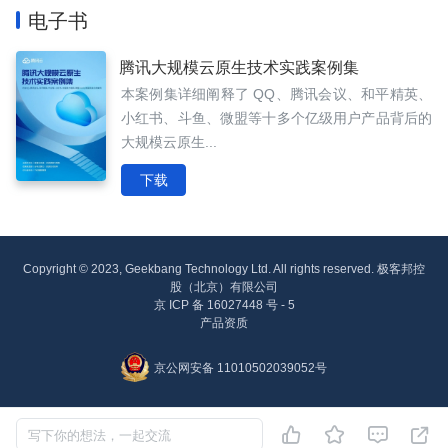
电子书
腾讯大规模云原生技术实践案例集
本案例集详细阐释了 QQ、腾讯会议、和平精英、
小红书、斗鱼、微盟等十多个亿级用户产品背后的
大规模云原生...
下载
Copyright © 2023, Geekbang Technology Ltd. All rights reserved. 极客邦控
股（北京）有限公司
京 ICP 备 16027448 号 - 5
产品资质
京公网安备 11010502039052号




写下你的想法，一起交流