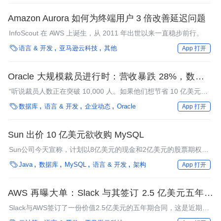
Amazon Aurora 如何为终端用户 3 倍改善延迟问题
InfoScout 在 AWS 上诞生，从 2011 年出世以来一直稳步前行。

语言 & 开发
亚马逊云科技
其他
App 打开
Oracle 大规模裁员进行时：营收暴跌 28%，数据库
地位被侵蚀
“听说裁员人数正在突破 10,000 人。如果他们想节省 10 亿美元，
这大致是有道理的。”

数据库
语言 & 开发
企业动态
Oracle
App 打开
Sun 出价 10 亿美元欲收购 MySQL
Sun公司今天宣称，计划以8亿美元的现金和2亿美元的股票期权收
购MySQL公司，以增强其在数据库领域的竞争力。这一交易预计

Java
数据库
MySQL
语言 & 开发
架构
App 打开
将于2008年第三季度或第四季度完成。
AWS 再曝大单：Slack 与其签订 2.5 亿美元五年期
合同
Slack与AWS签订了一份价值2.5亿美元的五年期合同，这是近期继
Pinterest、Lyft之后的第三家在招股文件中透露与AWS签订长期协