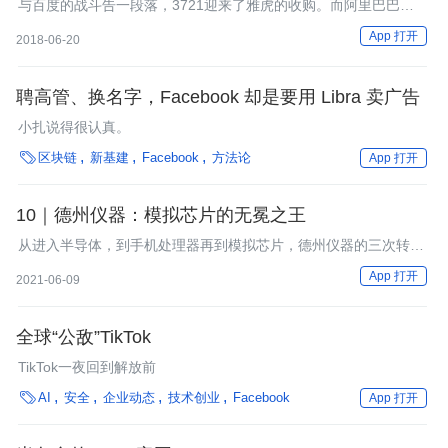
与百度的战斗告一段落，3721迎来了雅虎的收购。而阿里巴巴随
后入局雅虎，让另一场战斗悄然而至。
App 打开
2018-06-20
聘高管、换名字，Facebook 却是要用 Libra 卖广告
小扎说得很认真。

区块链
新基建
Facebook
方法论
App 打开
10｜德州仪器：模拟芯片的无冕之王
从进入半导体，到手机处理器再到模拟芯片，德州仪器的三次转型
历程
App 打开
2021-06-09
全球“公敌”TikTok
TikTok一夜回到解放前

AI
安全
企业动态
技术创业
Facebook
App 打开