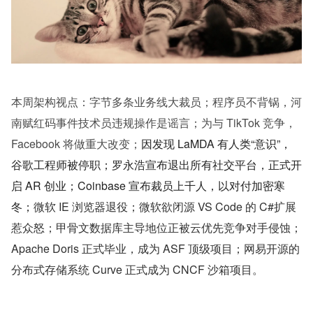
本周架构视点：字节多条业务线大裁员；程序员不背锅，河
南赋红码事件技术员违规操作是谣言；为与 TikTok 竞争，
Facebook 将做重大改变；
因发现 LaMDA 有人类“意识”，
谷歌工程师被停职；罗永浩宣布退出所有社交平台，正式开
启 AR 创业；Coinbase 宣布裁员上千人，以对付加密寒
冬；
微软 IE 浏览器退役；微软欲闭源 VS Code 的 C#扩展
惹众怒；甲骨文数据库主导地位正被云优先竞争对手侵蚀；
Apache Doris 正式毕业，成为 ASF 顶级项目；网易开源的
分布式存储系统 Curve 正式成为 CNCF 沙箱项目。