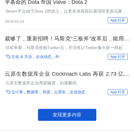
半条命的 Dota 帝国 Valve：Dota 2
Steam平台由于Dota 2的加入，让更多游戏得以展现给更多玩家。
这种发展模式，让Valve公司越发在游戏界举足轻重。
App 打开
2018-02-14
裁够了，重新招聘！马斯克“三板斧”改革后，能用硬
核加班文化再造一个 Twitter 2.0 吗？
目前来看，马斯克收购Twitter后，并没有让Twitter像火箭一样起
飞。

文化 & 方法
企业动态
AI
App 打开
云原生数据库企业 Cockroach Labs 再获 2.73 亿美
元融资，估值高达 50 亿美元
云原生数据库企业再获融资，估值翻倍。

云计算
数据库
容器
云原生
企业动态
App 打开
发现更多内容