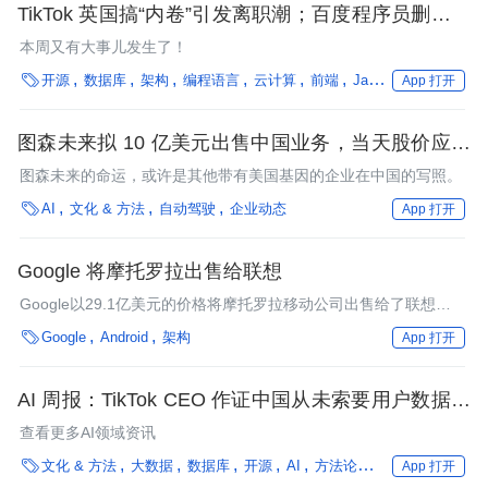
TikTok 英国搞“内卷”引发离职潮；百度程序员删改数
据库被判刑；马斯克怒喷 YouTube；IBM 退出俄罗
本周又有大事儿发生了！
斯｜架构周报

开源
数据库
架构
编程语言
云计算
前端
Java
Python
App 打开
图森未来拟 10 亿美元出售中国业务，当天股价应声
大涨超 20%
图森未来的命运，或许是其他带有美国基因的企业在中国的写照。

AI
文化 & 方法
自动驾驶
企业动态
App 打开
Google 将摩托罗拉出售给联想
Google以29.1亿美元的价格将摩托罗拉移动公司出售给了联想，
前者将保留其投资组合中的大部分专利，而后者获得了2000项专

Google
Android
架构
App 打开
利。在这笔交易中，Google可能会赔钱，但Android生态系统会获
益。
AI 周报：TikTok CEO 作证中国从未索要用户数据；
Redis 之父退出开源项目维护；三星电子修改芯片工
查看更多AI领域资讯
艺路线图，将跳过 4nm 工艺

文化 & 方法
大数据
数据库
开源
AI
方法论
数据处理
技术选
App 打开