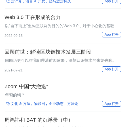

云计算
语言 & 开发
亚马逊云科技
App 打开
议的公司。
Web 3.0 正在形成的合力
以“自下而上”重构互联网为目的的Web 3.0，对于中心化的基础设
施服务既存在着一种心理上的排斥，又存在着一种事实上的依赖。
App 打开
2022-09-13
回顾前世：解读区块链技术发展三阶段
回顾历史可以帮我们理清前因后果，深刻认识技术的来龙去脉。
App 打开
2021-07-21
Zoom 中国“大撤退”
华裔的锅？

文化 & 方法
物联网
企业动态
方法论
App 打开
周鸿祎和 BAT 的沉浮录（中）