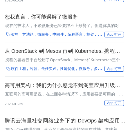
2020-01-24
期。
恕我直言，你可能误解了微服务
现在的技术人，不谈微服务已经要跟不上形势了。但是你真的对微
服务有正确的理解吗？

架构
方法论
微服务
中间件
编程语言
框架
在离线混部
团队
App 打开
从 OpenStack 到 Mesos 再到 Kubernetes, 携程容器
云自动化运维平台实践
携程的容器云平台经历了OpenStack、Mesos和Kubernetes三个阶
段，其容器云自动化运维平台是怎么构建的呢？

软件工程
容器
最佳实践
性能优化
微服务
多云/混合云
数据湖
App 打开
高可用架构：我们为什么感觉不到淘宝应用升级时的
停机？
互联网的高可用是说，在上面各种情况下，应用都要是可用的，用
户都能够正常访问系统，完成业务处理。这似乎是不可能的任务。
App 打开
2020-01-29
腾讯云海量社交网络业务下的 DevOps 架构应用实
践
在DevOps的理念中，企业的IT价值链流转的速度越快，意味着企