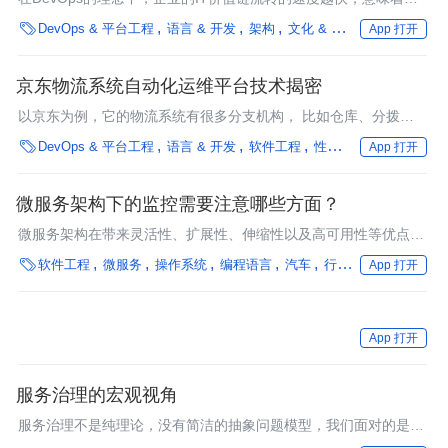
业的互联网产品的交付能力越强，这也意味着在同行业的竞争中，

DevOps & 平台工程
语言 & 开发
架构
文化 & 方法
腾讯
AI&
App 打开
企业凭借IT能力的优势，能够收获更大的竞争优势。也因此，
DevOps框架的落地与实践，成为时下非常热门的话题。
京东物流系统自动化运维平台技术揭密
以京东为例，它的物流系统有很多分支机构， 比如仓库、分拨中
心、转运中心等， 业务复杂的分支机构可能会有自己的信息系

DevOps & 平台工程
语言 & 开发
软件工程
性能优化
中间件
编
App 打开
统， 这些信息系统往往分布式地部署到全国各地，那如何基于自
动化运维平台管理好这些分支机构的服务器、 信息系统， 降低因
为地域分布造成的运维维护成本呢？京东资深架构师赵玉开向
微服务架构下的监控需要注意哪些方面？
InfoQ记者深入介绍了他们在自动化运维平台方面的一些探索和实
微服务架构在带来灵活性、扩展性、伸缩性以及高可用性等优点的
践。
同时，其复杂性也给运维工作中最重要的监控环节带来了很大的挑

软件工程
微服务
操作系统
编程语言
汽车
行业深度
App 打开
战，从用户的角度看，微服务架构下的监控应该注意哪些方面？
App 打开
服务治理的宏观视角
服务治理不是纯理论，没有简洁的抽象问题模型，我们面对的是现
实世界的复杂性。