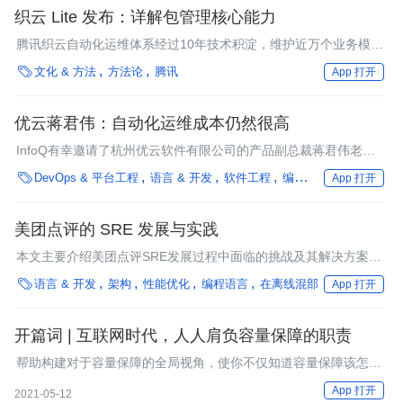
织云 Lite 发布：详解包管理核心能力
腾讯织云自动化运维体系经过10年技术积淀，维护近万个业务模
块，超过20万节点。鉴于业界朋友的呼声，我们将织云的核心功能

文化 & 方法
方法论
腾讯
App 打开
独立抽象出来，凝结成织云Lite这款产品，并于4月14日的
GOPS2018全球运维大会–腾讯运维体系专场发布。
优云蒋君伟：自动化运维成本仍然很高
InfoQ有幸邀请了杭州优云软件有限公司的产品副总裁蒋君伟老师
接受我们的采访。谈到对自动化运维未来的展望，蒋老师表示自动

DevOps & 平台工程
语言 & 开发
软件工程
编程语言
微服务
行
App 打开
化运维必然是大势所趋，但是因为相关技术债务的存在，自动化运
维的成本还很高。那优云自己的技术与产品是如何去做高效运维的
呢？本次采访带你了解一二。
美团点评的 SRE 发展与实践
本文主要介绍美团点评SRE发展过程中面临的挑战及其解决方案，
总结了其中的一些实践经验。

语言 & 开发
架构
性能优化
编程语言
在离线混部
App 打开
开篇词 | 互联网时代，人人肩负容量保障的职责
帮助构建对于容量保障的全局视角，使你不仅知道容量保障该怎么
做，还能深入理解为什么要这样做。
App 打开
2021-05-12