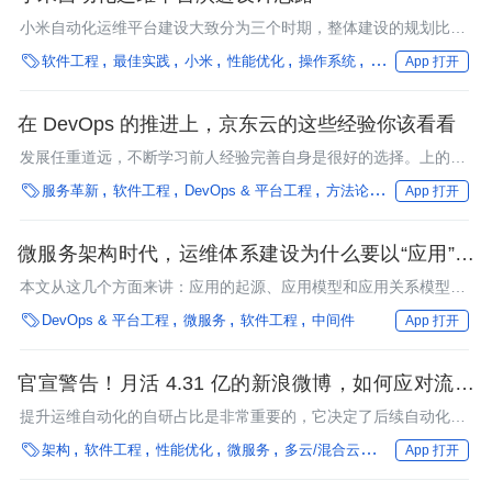
小米自动化运维平台建设大致分为三个时期，整体建设的规划比较
清晰，能够一以贯之。本文介绍了小米自动化运维平台的演进思

软件工程
最佳实践
小米
性能优化
操作系统
编程语言
框架
App 打开
路。
在 DevOps 的推进上，京东云的这些经验你该看看
发展任重道远，不断学习前人经验完善自身是很好的选择。上的经
验。对于一个组织的生产活动的影响，定义出“高效的组织？

服务革新
软件工程
DevOps & 平台工程
方法论
京东
性能优化
App 打开
微服务架构时代，运维体系建设为什么要以“应用”为
核心？
本文从这几个方面来讲：应用的起源、应用模型和应用关系模型建
模以及为什么要这样做。最终希望，在微服务的架构模式下，我们

DevOps & 平台工程
微服务
软件工程
中间件
App 打开
的运维视角一定转到应用这个核心概念上来，一切要从应用的角度
来分析和看待问题。
官宣警告！月活 4.31 亿的新浪微博，如何应对流量
激增？
提升运维自动化的自研占比是非常重要的，它决定了后续自动化所
能达到的高度。我们建设自动化运维平台的目标是：更快的响应、

架构
软件工程
性能优化
微服务
多云/混合云
在离线混部
企业
App 打开
更省的方案、更高的效率！要通过人工智能技术，解放运维的双
手，拥抱美好未来！