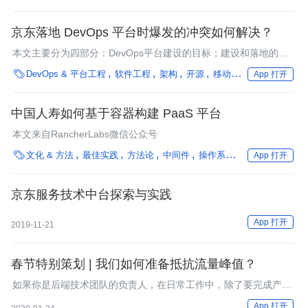
京东落地 DevOps 平台时爆发的冲突如何解决？
本文主要分为四部分：DevOps平台建设的目标；建设和落地的困
难；迭代式建设，层层推进；软硬兼施，逐步落地。

DevOps & 平台工程
软件工程
架构
开源
移动
中间件
保险
App 打开
中国人寿如何基于容器构建 PaaS 平台
本文来自RancherLabs微信公众号

文化 & 方法
最佳实践
方法论
中间件
操作系统
编程语言
框架
App 打开
京东服务技术中台探索与实践
App 打开
2019-11-21
春节特别策划 | 我们如何准备抵抗流量峰值？
如果你是后端技术团队的负责人，在日常工作中，除了要完成产品
提出的功能需求点之外，还要思考如何让系统平稳度过流量的高峰
App 打开