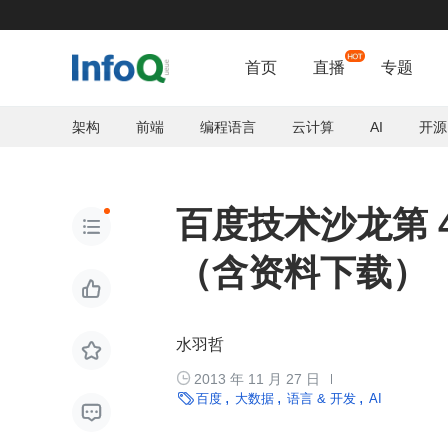
首页
直播
专题
架构
前端
编程语言
云计算
AI
开源
百度技术沙龙第 

（含资料下载）

水羽哲


2013 年 11 月 27 日

百度
大数据
语言 & 开发
AI
