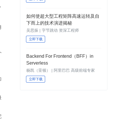
了
如何使超大型⼯程矩阵高速运转及⾃
下而上的技术演进揭秘
用
吴思振 | 字节跳动 资深工程师
立即下载
个
Backend For Frontend（BFF）in
Serverless
杨凯（亚顿） | 阿里巴巴 高级前端专家
的
立即下载
级
配