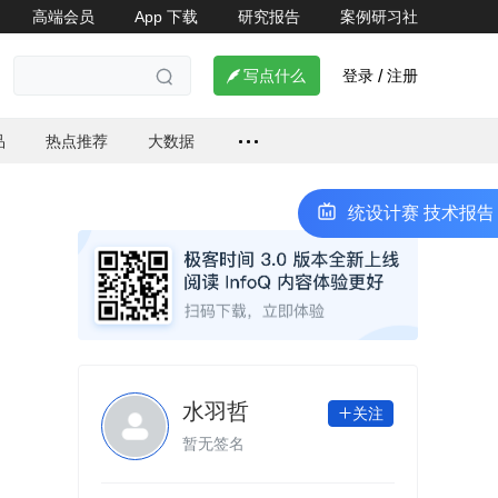
高端会员
App 下载
研究报告
案例研习社
登录
注册

写点什么
/

品
热点推荐
大数据
全国大学生计算机系统能力大赛操作系统设计赛 技术报告会
2
水羽哲
关注

暂无签名