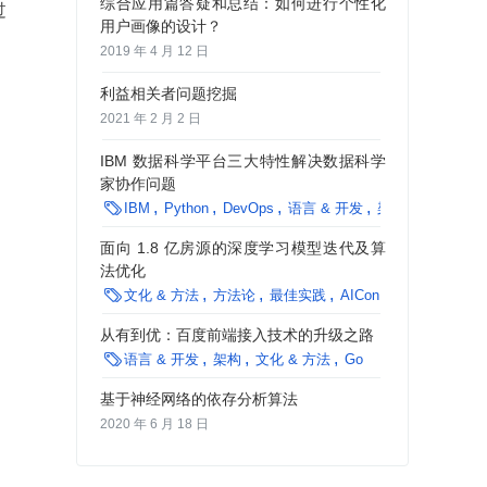
综合应用篇答疑和总结：如何进行个性化
过
用户画像的设计？
2019 年 4 月 12 日
利益相关者问题挖掘
2021 年 2 月 2 日
IBM 数据科学平台三大特性解决数据科学
家协作问题

IBM
Python
DevOps
语言 & 开发
架构
文化 & 方
面向 1.8 亿房源的深度学习模型迭代及算
法优化

文化 & 方法
方法论
最佳实践
AICon
从有到优：百度前端接入技术的升级之路

语言 & 开发
架构
文化 & 方法
Go
基于神经网络的依存分析算法
2020 年 6 月 18 日