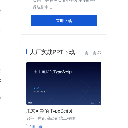
一
实用，是程序员业务开发中的必备
避坑指南...
全
立即下载
直
大厂实战PPT下载
换一换

全
攻
供
，
未来可期的 TypeScript
、
郭翔 | 腾讯 高级前端工程师
立即下载