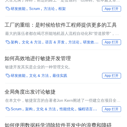
人生充满了障碍，前进的路上一定会遇到一些障碍。在本篇文章
中，Carly Richmond思考了他们采用第一块障碍板的成功和挑战。

研发效能
Scrum
方法论
框架
App 打开
她将讨论他们如何将这块板整合到自己的实践中，并分享他们在这
个过程中学到的经验以及如何应用到你们自己的实现中。
工厂的重组：是时候给软件工程师提供更多的工具
最大的落伍者都在竭尽所能地机器人流程自动化和“管道胶带”，以
及现成的 POS 和 CRM 软件。稍微好一点的公司都有自己的工程

架构
文化 & 方法
语言 & 开发
方法论
研发效能
编程语言
框
App 打开
团队，但是似乎没能将流程工厂重新调整成一个技术驱动的公司。
如何高效地进行敏捷开发管理
敏捷开发其实是企业的一种管理文化。

研发效能
文化 & 方法
最佳实践
App 打开
全局角度出发讨论敏捷
在本文中，敏捷宣言的合著者Jon Kern阐述了一些建立在项目全局
角度之上的关键实践，项目本身就是从此开始的。如果不能从系统

Scrum
架构
文化 & 方法
性能优化
编程语言
框架
企业动态
App 打开
角度来做项目，那它就不能达到预期的效果，甚至可能会失败。
如何使用数据科学消除软件开发中的浪费和障碍