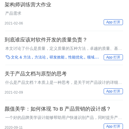
架构师训练营大作业
产品需求
App 打开
2021-02-06
到底谁应该对软件开发的质量负责？
本文讨论了什么是质量，定义质量的五种方法，卓越的质量、基于
价值的质量、基于用户的质量、基于产品的质量、基于制造的质

文化 & 方法
方法论
研发效能
性能优化
领域驱动设计
App 打开
量，并讨论了整个团队都应该对质量负责。许多团队都在质量和时
间之间做权衡，如果你们一开始认为速度最重要，不关注质量，那
么就很有可能长期进行大量的返工，会出现很多不可维护的代码，
关于产品文档与原型的思考
质量将更进一步地下降。
什么是产品文档？本质上是一种思考，是关于对产品设计的详细描
述。按实际的需求和类型来划分，文档分为BRD、MRD、PRD，
App 打开
2021-02-09
这里所要讨论的是PRD 。从目的来看，产品文档的目的是为了解
决自己的思考和他人的问题，这里指的他人主要是stake holder(利
益相关人)。
颜值美学：如何体现 To B 产品营销的设计感？
一个好的品牌美学设计能够帮助用户快速识别产品，同时提升产品
本身的品质感。
App 打开
2020-09-11