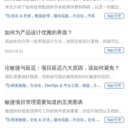
本文介绍了如何使用数据科学来检测浪费和障碍，以及一些概念和
相关信息，帮助团队弄清他们努力摆脱的障碍从根本上讲是如何产

语言 & 开发
数据处理
最佳实践
方法论
汽车
App 打开
生的。
如何为产品设计优雅的界面？
我会给你分享一套界面设计方法，按照这套设计逻辑，你就可以通
过全局性的视角来考量自己的界面设计，提升它的质量。
App 打开
2020-10-21
论敏捷与延迟：项目延迟六大原因，该如何避免？
团队需要做好预测，否则就可能会被指责&#34;敏捷却迟到
&#34;。

研发效能
方法论
DevOps & 平台工程
精益
Scrum
治理
数字
App 打开
敏捷项目管理需要知道的五类图表
敏捷的价值观强调可工作的软件更加重要，但也不能否认文档的价
值。

研发效能
文化 & 方法
最佳实践
方法论
企业动态
行业深度
App 打开