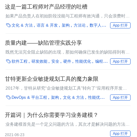
这是一篇工程师对产品经理的吐槽
如果产品负责人在初始阶段没能与工程师有效沟通，只会浪费时
间、机会和人才。

文化 & 方法
语言 & 开发
架构
方法论
数字人才培养
App 打开
质量内建——缺陷管理实践分享
既然无法完全阻止缺陷的出现，那如何确保已发生的缺陷得到有效
的处理，如何利用已有缺陷来指导质量内建过程，是我们需要考虑

软件工程
研发效能
安全
硬件
性能优化
编程语言
框架
企业
App 打开
的，也就是缺陷管理的内容。
甘特更新企业敏捷规划工具的魔力象限
2017年，甘特从研究“企业敏捷规划工具”转向了“应用程序开发生
命周期管理”。分析师表示，通过利用以客户为中心和以业务成果

DevOps & 平台工程
架构
文化 & 方法
性能优化
行业深度
App 打开
为驱动并带有持续反馈的实践，企业敏捷规划（EAP）工具可以帮
助企业大规模地实施敏捷实践，他们认为这代表了以项目为中心的
敏捷工具和传统应用程序开发生命周期管理（ADLM）的一种演
开篇词｜为什么你需要学习业务建模？
化。
业务建模首先是一个定义问题的方法，其次才是解决问题的方法。
通过定义问题，甚至可以把解决方案的复杂度直接降低几个数量
App 打开
2021-06-23