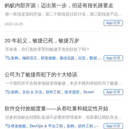
蚂蚁内部开源：迈出第一步，但还有很长路要走
第一阶段是源码开放，第二个阶段是社区讨论，第三阶段是产品视
角。内源很容易卡在第二步，因为第二步有很核心的点，是要有足
App 打开
2022-10-25
够的人参与进来。
20 年起义，敏捷已死，敏捷万岁
开发者，你们真的享受到敏捷开发的好处了吗？

架构
编程语言
研发效能
最佳实践
社区
数据处理
框架
App 打开
公司为了敏捷而犯下的十大错误
一个组织并不会简单地就变得敏捷，本文中将列举组织为了敏捷而
犯下的十类错误。

架构
文化 & 方法
软件工程
技术选型
Scrum
App 打开
软件交付效能度量——从吞吐量和稳定性开始
过多的指标会对团队造成不必要的管理成本，也容易让团队失去关
注焦点。从吞吐量和稳定性两个维度考量的四个关键指标是简单但

研发效能
DevOps & 平台工程
架构
软件工程
企业动态
行业深
App 打开