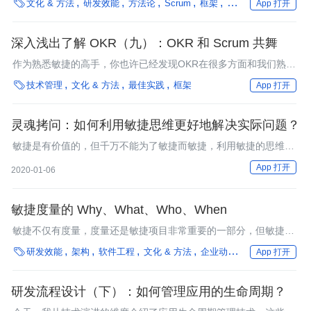

文化 & 方法
研发效能
方法论
Scrum
框架
汽车
行业深度
App 打开
捷”领导力培训、“敏捷”项目管理，等等。
深入浅出了解 OKR（九）：OKR 和 Scrum 共舞
作为熟悉敏捷的高手，你也许已经发现OKR在很多方面和我们熟悉
的Scrum有非常多的理念和做法高度重合。

技术管理
文化 & 方法
最佳实践
框架
App 打开
灵魂拷问：如何利用敏捷思维更好地解决实际问题？
敏捷是有价值的，但千万不能为了敏捷而敏捷，利用敏捷的思维去
选择适合自己的敏捷方法，能解决实际问题就好。
App 打开
2020-01-06
敏捷度量的 Why、What、Who、When
敏捷不仅有度量，度量还是敏捷项目非常重要的一部分，但敏捷度
量和传统的度量存在很大的区别。敏捷度量不是以评估和考核为目

研发效能
架构
软件工程
文化 & 方法
企业动态
行业深度
App 打开
的的，它是为了帮助团队拉通目标和行动、指导指定工作计划和任
务、协助团队持续改进而发生的。
研发流程设计（下）：如何管理应用的生命周期？