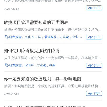
今天，我从技术演进的维度介绍了应用生命周期管理技术，这些技
术可以提高应用的研发效率和质量。
App 打开
2021-06-12
敏捷项目管理需要知道的五类图表
敏捷的价值观强调可工作的软件更加重要，但也不能否认文档的价
值。

研发效能
文化 & 方法
最佳实践
方法论
企业动态
行业深度
App 打开
如何使用障碍板克服软件障碍
人生充满了障碍，前进的路上一定会遇到一些障碍。在本篇文章
中，Carly Richmond思考了他们采用第一块障碍板的成功和挑战。

研发效能
Scrum
方法论
框架
App 打开
她将讨论他们如何将这块板整合到自己的实践中，并分享他们在这
个过程中学到的经验以及如何应用到你们自己的实现中。
你一定要知道的敏捷规划工具—影响地图
​​​​摘要：影响地图就是一个很好的规划工具，它通过可视化和结构化
的的形式，将业务目标和产品功能之间建立关联，确保实现的产品
App 打开
2021-07-13
功能都是对客户有用，能为公司带来收益，有价值的。