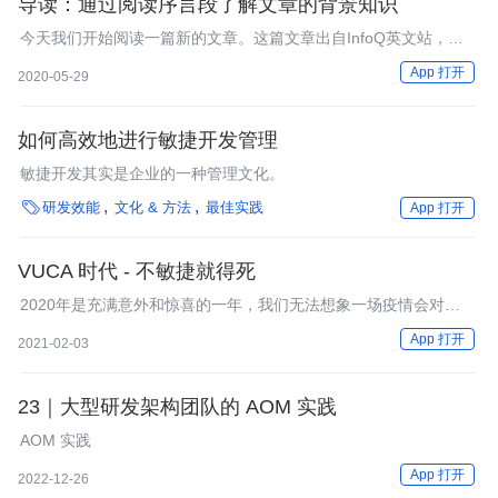
导读：通过阅读序言段了解文章的背景知识
今天我们开始阅读一篇新的文章。这篇文章出自InfoQ英文站，主
要探讨了开源给科技创新能力和组织敏捷性带来的好处。
App 打开
2020-05-29
如何高效地进行敏捷开发管理
敏捷开发其实是企业的一种管理文化。

研发效能
文化 & 方法
最佳实践
App 打开
VUCA 时代 - 不敏捷就得死
2020年是充满意外和惊喜的一年，我们无法想象一场疫情会对世
界带来如此大的影响， 变化带来的除了危机，也充满了机遇，变
App 打开
2021-02-03
化的时代，不变只有死！ 拥抱变化，打造敏捷团队才是生存之
道。
23｜大型研发架构团队的 AOM 实践
AOM 实践
App 打开
2022-12-26