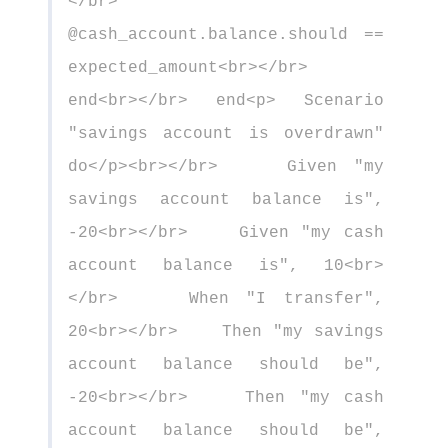
</br>
@cash_account.balance.should ==
expected_amount<br></br>
end<br></br> end<p> Scenario
"savings account is overdrawn"
do</p><br></br> Given "my
savings account balance is",
-20<br></br> Given "my cash
account balance is", 10<br>
</br> When "I transfer",
20<br></br> Then "my savings
account balance should be",
-20<br></br> Then "my cash
account balance should be",