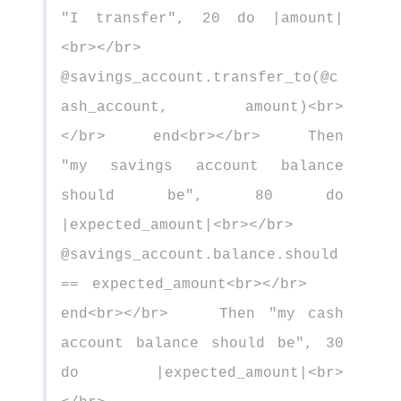
"I transfer", 20 do |amount|
<br></br>
@savings_account.transfer_to(@c
ash_account, amount)<br>
</br> end<br></br> Then
"my savings account balance
should be", 80 do
|expected_amount|<br></br>
@savings_account.balance.should
== expected_amount<br></br>
end<br></br> Then "my cash
account balance should be", 30
do |expected_amount|<br>