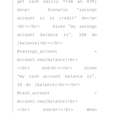
get cash easily from an ATM)
do<p> Scenario "savings
account is in credit" do</p>
<br></br> Given "my savings
account balance is", 100 do
|balance|<br></br>
@savings_account =
Account.new(balance)<br>
</br> end<br></br> Given
"my cash account balance is",
10 do |balance|<br></br>
@cash_account =
Account.new(balance)<br>
</br> end<br></br> When