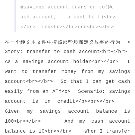
@savings_account.transfer_to(@c
ash_account, amount.to_f)<br>
</br> end<br></br>end<br></br>
在一个纯文本文件中按照那些步骤定义故事的行为： >
Story: transfer to cash account<br></br>
As a savings account holder<br></br> I
want to transfer money from my savings
account<br></br> So that I can get cash
easily from an ATM<p> Scenario: savings
account is in credit</p><br></br>
Given my savings account balance is
100<br></br> And my cash account
balance is 10<br></br> When I transfer