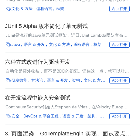
区引起了轩澜大波，一些技术人员开始纷纷发表各自的看法表示支

文化 & 方法
编程语言
框架
App 打开
持或者反对。
JUnit 5 Alpha 版本简化了单元测试
JUnit是流行的Java单元测试框架，近日JUnit Lambda团队宣布发
布新的主要版本——JUnit 5 alpha版本。通过一个成功的众筹活动

Java
语言 & 开发
文化 & 方法
编程语言
框架
App 打开
允许全职开发人员工作在该项目上，JUnit 5的主要变化集中在去除
了JUnit 4带给开发人员的普遍问题，同时修改了框架以便于将来的
变更。与构建工具和集成开发环境的整合仍需要一些额外的工作。
六种方式改进行为驱动开发
自动化是额外收益，而不是BDD的初衷。记住这一点，就可以对
BDD进行一项改进，以便更紧密地遵循BDD思想领袖的推荐做法。

研发效能
方法论
语言 & 开发
架构
文化 & 方法
编程语言
框
App 打开
在本文中，Joe Colantonio阐述了六种改进BDD的方式。
在开发流程中嵌入安全测试
ContinuumSecurity创始人Stephen de Vries，在Velocity Europe
2014大会上提出了持续且可视化的安全测试的观点。Stephen表

安全
DevOps & 平台工程
语言 & 开发
架构
编程语言
框架
企
App 打开
示，那些在敏捷开发过程中用于将QA嵌入整个开发流程的方法和
工具都能同样的用于安全测试。BDD-Security是一个基于
JBehave，遵循Given-When-Then方法的安全测试框架。
3. 页面渲染：GoTemplateEngin 实现、面试要点总