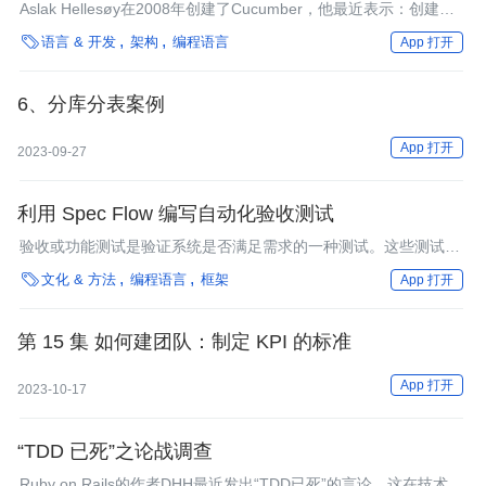
Aslak Hellesøy在2008年创建了Cucumber，他最近表示：创建
Cucumber最初的目标是用于克服含糊不清的需求与误解，它面对

语言 & 开发
架构
编程语言
App 打开
的是项目团队中的非技术人员与技术人员两者。但如果你认为
Cucumber是一种测试工具，那你就错了。Julien Biezemans和Liz
Keogh最近也表达了相似的观点。
6、分库分表案例
App 打开
2023-09-27
利用 Spec Flow 编写自动化验收测试
验收或功能测试是验证系统是否满足需求的一种测试。这些测试作
为黑盒测试的一种,与其内部具体执行无关。而MustafaSaeed

文化 & 方法
编程语言
框架
App 打开
HajAli则向我们展示了如何使用SpecFlow来自动化这些测试。
第 15 集 如何建团队：制定 KPI 的标准
App 打开
2023-10-17
“TDD 已死”之论战调查
Ruby on Rails的作者DHH最近发出“TDD已死”的言论，这在技术社