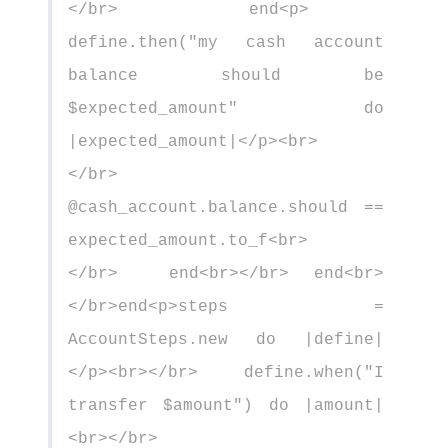
</br> end<p>
define.then("my cash account
balance should be
$expected_amount" do
|expected_amount|</p><br>
</br>
@cash_account.balance.should ==
expected_amount.to_f<br>
</br> end<br></br> end<br>
</br>end<p>steps =
AccountSteps.new do |define|
</p><br></br> define.when("I
transfer $amount") do |amount|
<br></br>