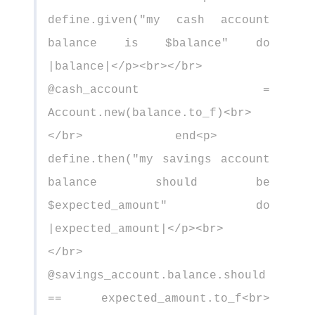
define.given("my cash account
balance is $balance" do
|balance|</p><br></br>
@cash_account =
Account.new(balance.to_f)<br>
</br> end<p>
define.then("my savings account
balance should be
$expected_amount" do
|expected_amount|</p><br>
</br>
@savings_account.balance.should
== expected_amount.to_f<br>