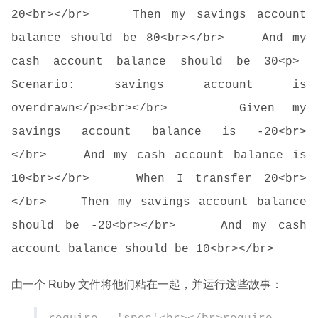
20<br></br> Then my savings account
balance should be 80<br></br> And my
cash account balance should be 30<p>
Scenario: savings account is
overdrawn</p><br></br> Given my
savings account balance is -20<br>
</br> And my cash account balance is
10<br></br> When I transfer 20<br>
</br> Then my savings account balance
should be -20<br></br> And my cash
account balance should be 10<br></br>
由一个 Ruby 文件将他们粘在一起，并运行这些故事：