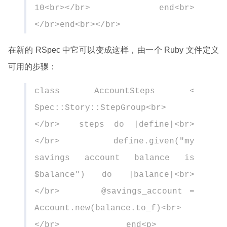
10<br></br> end<br>
</br>end<br></br>
在新的 RSpec 中它可以变成这样，由一个 Ruby 文件定义
可用的步骤：
class AccountSteps <
Spec::Story::StepGroup<br>
</br> steps do |define|<br>
</br> define.given("my
savings account balance is
$balance") do |balance|<br>
</br> @savings_account =
Account.new(balance.to_f)<br>
</br> end<p>