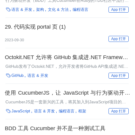
行为驱动开发（BDD）工具Cucumber在Ruby的TDD社区中流行了
有一段时间了。它提供了一种编写任何人都能够理解的测试的方

语言 & 开发
架构
文化 & 方法
编程语言
App 打开
法，而不管他们拥有什么技术知识。 这一切都很好，但是
Cucumber的所有优点都是真正有益的么，Kevin Liddle在一个
Cucumber案例中提出了自己的质疑。Jon Frisby和Matt Polito都对
29. 代码实现 portal 页 (1)
此进行了响应，发表了自己的观点。
App 打开
2023-09-30
Octokit.NET 允许将 GitHub 集成进.NET Framework
4.5 应用程序中
GitHub发布了Octokit.NET，允许开发者将GitHub API集成进.NET
Framework 4.5应用程序中。它还包含访问GitHub API的集成测

GitHub
语言 & 开发
App 打开
试。
使用 CucumberJS，让 JavaScript 与行为驱动开发
结合
CucumberJS是一套新兴的工具，将其加入到JavaScript项目的
TDD（测试驱动开发）工作流中，将有助于让项目与行为驱动开发

JavaScript
语言 & 开发
编程语言
框架
App 打开
的理念相结合。
BDD 工具 Cucumber 并不是一种测试工具