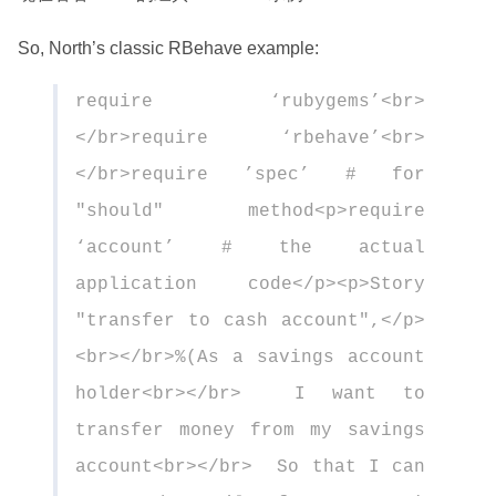
So, North’s classic RBehave example:
require ‘rubygems’<br>
</br>require ‘rbehave’<br>
</br>require ’spec’ # for
"should" method<p>require
‘account’ # the actual
application code</p><p>Story
"transfer to cash account",</p>
<br></br>%(As a savings account
holder<br></br> I want to
transfer money from my savings
account<br></br> So that I can