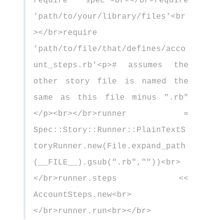
require 'spec'<br></br>require
'path/to/your/library/files'<br
></br>require
'path/to/file/that/defines/acco
unt_steps.rb'<p># assumes the
other story file is named the
same as this file minus ".rb"
</p><br></br>runner =
Spec::Story::Runner::PlainTextS
toryRunner.new(File.expand_path
(__FILE__).gsub(".rb",""))<br>
</br>runner.steps <<
AccountSteps.new<br>
</br>runner.run<br></br>