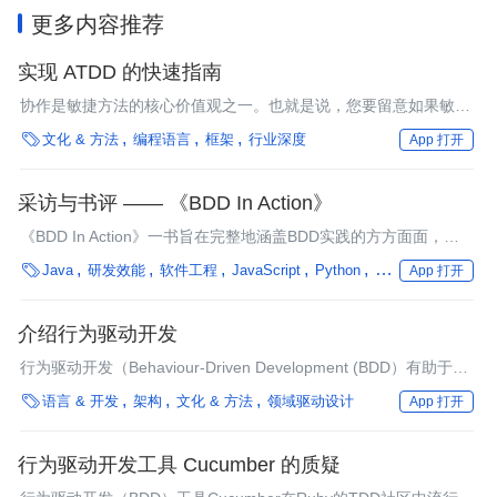
更多内容推荐
实现 ATDD 的快速指南
协作是敏捷方法的核心价值观之一。也就是说，您要留意如果敏捷
团队中的开发人员、测试人员和业务人员之间缺乏协作，会发生什

文化 & 方法
编程语言
框架
行业深度
App 打开
么? 本文提供了在您的项目中实现验收测试驱动开发(ATDD)的快速
指南，以缓解由于缺乏协作而导致的问题。
采访与书评 —— 《BDD In Action》
《BDD In Action》一书旨在完整地涵盖BDD实践的方方面面，从
需求分析到生产环境中的代码开发，通过可执行规范与自动化测试

Java
研发效能
软件工程
JavaScript
Python
C#
Book Review
App 打开
支撑着整个流程。
介绍行为驱动开发
行为驱动开发（Behaviour-Driven Development (BDD）有助于克
服开发人员对构建产品需求的理解与业务人员对需求引起的技术困

语言 & 开发
架构
文化 & 方法
领域驱动设计
App 打开
难理解之间的差距。原因是改善两组之间的沟通，Alistair Stead 和
Konstantin Kudryashov在他们的BDD入门指南中做了解释。
行为驱动开发工具 Cucumber 的质疑