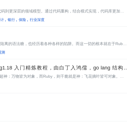
何重构代码到更深层的领域模型。通过代码重构，结合模式实现，代码库更加粘
时间从几周或几个月缩短到几小时。
设计
银行
保险
行业深度
怪陆离的语法糖，也经历着各种各样的陷阱。而这一切的根本就在于Ruby
界的魔法，当其是白魔法的时候可以帮助你把程序变得异常简洁，美观；而
观测
释的Bug中。
ng1.18 入门精炼教程，由白丁入鸿儒，go lang 结构
了超神：万物皆为对象，而Ruby，则干脆就是神：飞花摘叶皆可对象。二
象张目，但Go lang显然有一些特立独行，因为它没有传统的类，也没