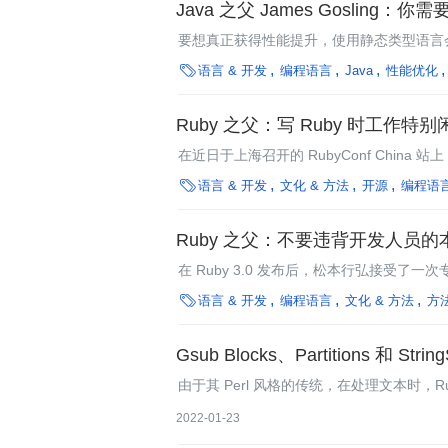
Java 之父 James Gosli
要想真正获得性能提升，使用静态类型语言

语言 & 开发
编程语言
Java
性能优化
Ruby 之父：写 Ruby 时工作
在近日于上海召开的 RubyConf China 
言的设计者，投身编程行业已逾三十年。作为

语言 & 开发
文化 & 方法
开源
编程语
与批评？又是怎么看待 Ruby 与 Java 
法？
Ruby 之父：不要违背开发人员的
在 Ruby 3.0 发布后，松本行弘接受了一
并分享了他对 Ruby 未来的见解。

语言 & 开发
编程语言
文化 & 方法
方
Gsub Blocks、Partitions 和 St
由于其 Perl 风格的传统，在处理文本时
2022-01-23