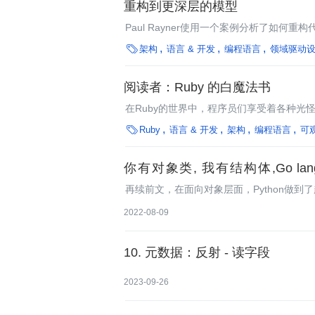
重构到更深层的模型
Paul Rayner使用一个案例分析了如
合，也更容易推断，将一些常用任务的完成

架构
语言 & 开发
编程语言
领域驱动
阅读者：Ruby 的白魔法书
在Ruby的世界中，程序员们享受着各种光
强大的元编程能力。元编程就像Ruby世

Ruby
语言 & 开发
架构
编程语言
可
其是黑魔法的时候，你将会迷失在一些很难解
你有对象类, 我有结构体,Go la
(struct) 的使用 EP06
再续前文，在面向对象层面，Python做到
者都提供对象类操作以及继承的方式为面向对
2022-08-09
有继承，取而代之的是结构和组合的方式
10. 元数据：反射 - 读字段
2023-09-26