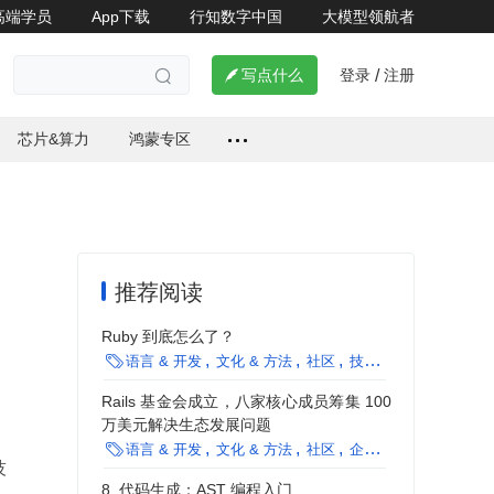
高端学员
App下载
行知数字中国
大模型领航者

登录
注册

写点什么
/

芯片&算力
鸿蒙专区
推荐阅读
Ruby 到底怎么了？

语言 & 开发
文化 & 方法
社区
技术选型
Python
J
Rails 基金会成立，八家核心成员筹集 100
万美元解决生态发展问题

语言 & 开发
文化 & 方法
社区
企业动态
方法论
编
技
8. 代码生成：AST 编程入门