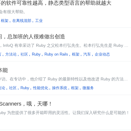
ng：你需要的软件可靠性越高，静态类型语言的帮助就越大
会有很大帮助。
框架
在离线混部
工业
特别闲，总加班的人很难做出创造
站上，InfoQ 有幸采访了 Ruby 之父松本行弘先生。松本行弘先生是 Ruby 语
一门编程语言的创造者与推动者，他是怎么看待对于 Ruby 语言的褒奖
言
方法论
社区
Ruby
Ruby on Rails
框架
汽车
企业动态
语言的对比？对于日本的 IT 产业现状与 996 的加班问题，他又抱有怎样的看
本能
次专访。在专访中，他介绍了 Ruby 的最新特性以及他改进 Ruby 的方法，
法论
社区
Ruby
性能优化
操作系统
框架
微服务
ringScanners，哦，天哪！
，Ruby 为您提供了很多开箱即用的灵活性。让我们深入研究什么是可能的！