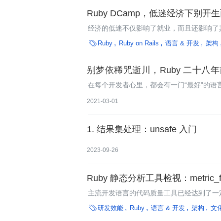
Ruby DCamp，低迷经济下别开
经济的低迷不仅影响了就业，而且还影响了
办法来吸引参加者。2009年9月18-19日在

Ruby
Ruby on Rails
语言 & 开发
架构
别梦依稀咒逝川，Ruby 二十八年前|M1 芯
开发环境 (2021 最新攻略)
在每个开发者心里，都会有一门“最好”的
字叫做Ruby，它今年二十八岁了，历史和
2021-03-01
日依然无法高效利用多核资源，甚至于它
1. 结果集处理：unsafe 入门
2023-09-26
Ruby 静态分析工具检视：metric_fu,
主流开发语言的代码质量工具已经达到了一定
及到早期大众的过程中，这些工具变得愈加重

研发效能
Ruby
语言 & 开发
架构
文化
具。