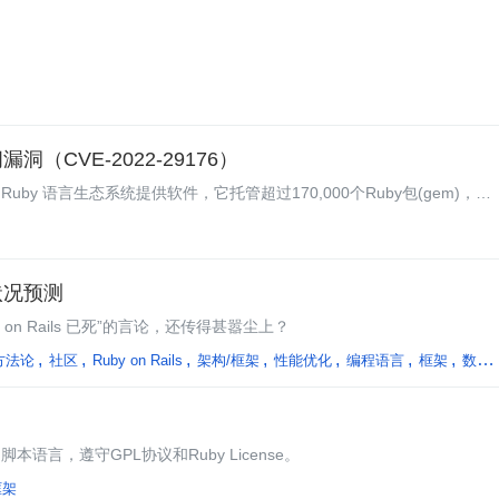
洞（CVE-2022-29176）
uby 语言生态系统提供软件，它托管超过170,000个Ruby包(gem)，在
发展状况预测
by on Rails 已死”的言论，还传得甚嚣尘上？
方法论
社区
Ruby on Rails
架构/框架
性能优化
编程语言
框架
数字
语言，遵守GPL协议和Ruby License。
框架