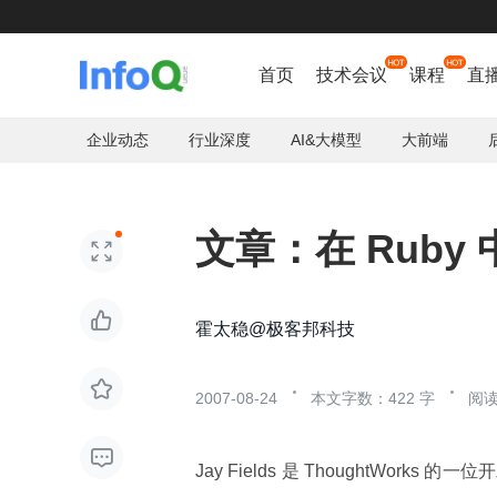
首页
技术会议
课程
直
企业动态
行业深度
AI&大模型
大前端
文章：在 Ruby 


霍太稳@极客邦科技

2007-08-24
本文字数：422 字
阅读

Jay Fields 是 ThoughtW