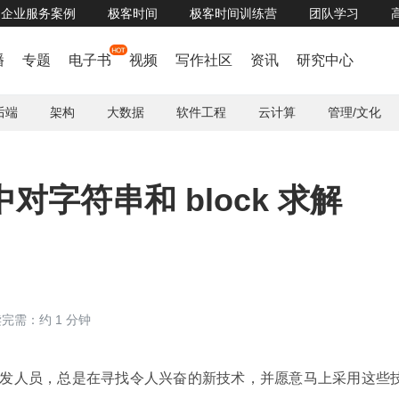
企业服务案例
极客时间
极客时间训练营
团队学习
即刻获取 HarmonyOS应用开发者基础/高级认证
了解详情


播
专题
电子书
视频
写作社区
资讯
研究中心
后端
架构
大数据
软件工程
云计算
管理/文化
中对字符串和 block 求解
完需：约 1 分钟
orks 的一位开发人员，总是在寻找令人兴奋的新技术，并愿意马上采用这些