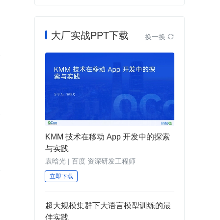
大厂实战PPT下载
换一换

KMM 技术在移动 App 开发中的探索
与实践
人才培养
团队搭建
汽车
袁晗光 | 百度 资深研发工程师
立即下载
超大规模集群下大语言模型训练的最
佳实践