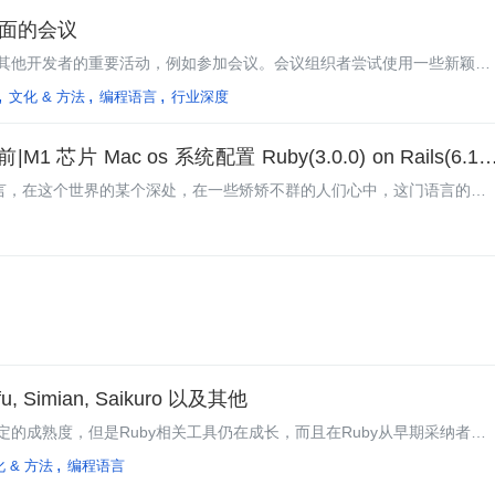
生面的会议
其他开发者的重要活动，例如参加会议。会议组织者尝试使用一些新颖的
华盛顿特区举行的Ruby DCamp就是一个很好的例子。
文化 & 方法
编程语言
行业深度
片 Mac os 系统配置 Ruby(3.0.0) on Rails(6.1.1
语言，在这个世界的某个深处，在一些矫矫不群的人们心中，这门语言的名
Java一样的悠久，但是它没有大厂背书、它的性能被开发者诟病、时至今
 Simian, Saikuro 以及其他
的成熟度，但是Ruby相关工具仍在成长，而且在Ruby从早期采纳者普
要。InfoQ检视了目前Ruby世界中能够为人们所用的多种代码质量工
 & 方法
编程语言