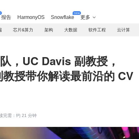
t
new
报告
HarmonyOS
Snowflake
更多

端
芯片&算力
架构
大数据
软件工程
云计算
 团队，UC Davis 副教授，
大学副教授带你解读最前沿的 CV
读完需：约 21 分钟