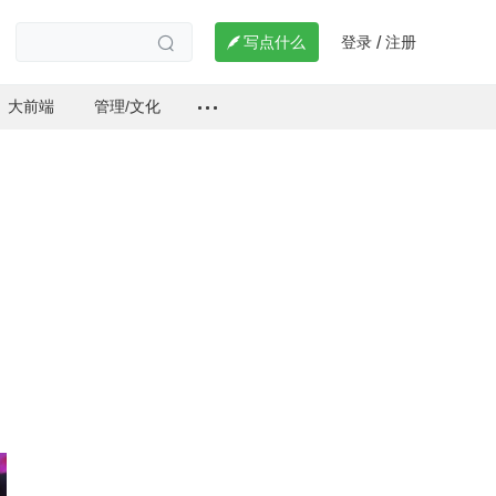
登录
注册

写点什么
/

大前端
管理/文化