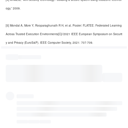
ogy,” 2009.
[5] Mondal A, More Y, Rooparaghunath R H, et al. Poster: FLATEE: Federated Learning 
Across Trusted Execution Environments[C]//2021 IEEE European Symposium on Securit
y and Privacy (EuroS&P). IEEE Computer Society, 2021: 707-709.