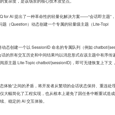
的复杂度，是该场景的核心技术攻坚点。
Q for AI 提出了一种革命性的轻量化解决方案——“会话即主题”
题（Question）动态创建一个专属的轻量级主题（Lite-Topi
创建一个以 SessionID 命名的专属队列（例如 chatbot/{se
ionID}）。该会话的所有交互历史和中间结果均以消息形式在该主题中有序传递
ite-Topic chatbot/{sessionID}，即可无缝恢复上下文
状态体验”之间的矛盾，将开发者从繁琐的会话状态保持、重连处
仅大幅简化了工程实现，也从根本上避免了因任务中断重试造成
、稳定的 AI 交互体验。