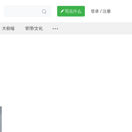
登录
注册

写点什么
/

大前端
管理/文化