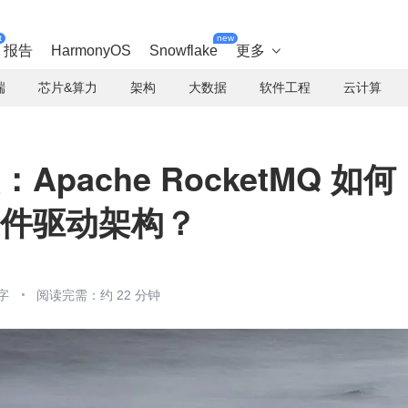
t
new
报告
HarmonyOS
Snowflake
更多

端
芯片&算力
架构
大数据
软件工程
云计算
Apache RocketMQ 如何
抱事件驱动架构？
字
阅读完需：约 22 分钟