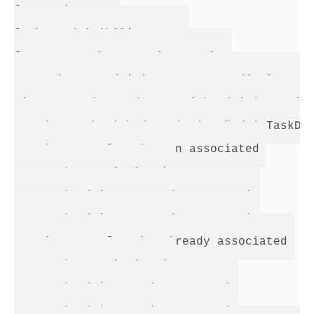
@ScenarioTests 

@EnhancedVisibilityTests 

@XX3216CRBCShowDependencyTasks 

Scenario: An administrator user displays co
Given a registered user with administration
  And a Task with description "AdminTaskDep
  And a set of Tasks non associated 

       | Description | 

       | AdminNotDependency3216A | 

       | AdminNotDependency3216B | 

  And a set of Tasks already associated 

       | Description | 

       | AdminDependency3216C | 

       | AdminDependency3216D | 
