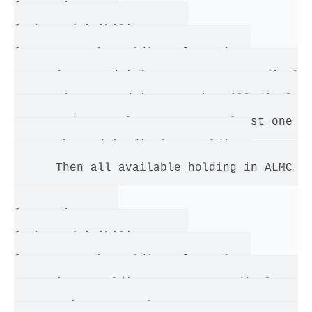
@ScenarioTests 

@EnhancedVisibilityTests 

@XX4147CRBCShowHoldingInformation 

Scenario: An administrator wants to display
      Given an admin user who will display 
      And a Regular User so at least one ho
      When admin displays Holding 

      Then all available holding in ALMC ar
@ScenarioTests 

@EnhancedVisibilityTests 

@XX4147CRBCShowHoldingInformation 

Scenario: A Holding Manager can display onl
       Given a Regular User to create a Hol