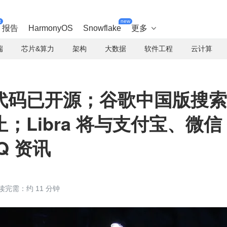
t
new
报告
HarmonyOS
Snowflake
更多

端
芯片&算力
架构
大数据
软件工程
云计算
代码已开源；谷歌中国版搜索
；Libra 将与支付宝、微信
Q 资讯
读完需：约 11 分钟