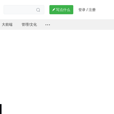
登录
注册

写点什么
/

大前端
管理/文化