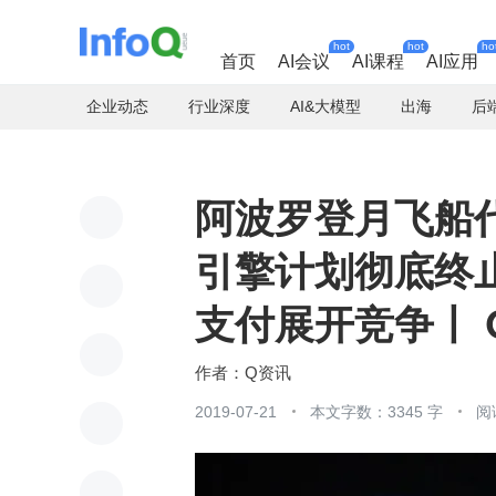
hot
hot
ho
首页
AI会议
AI课程
AI应用
企业动态
行业深度
AI&大模型
出海
后
阿波罗登月飞船
引擎计划彻底终止
支付展开竞争丨 
Q资讯
2019-07-21
本文字数：3345 字
阅