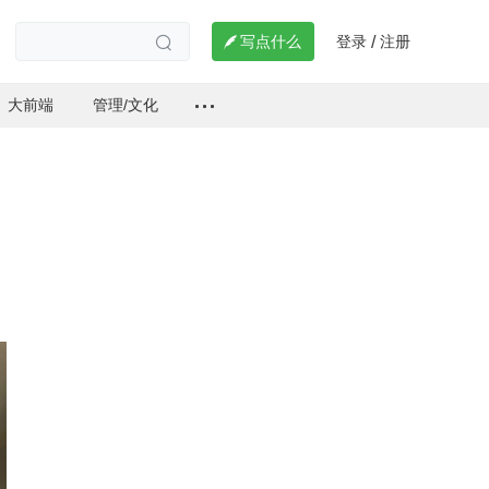
登录
注册

写点什么
/

大前端
管理/文化