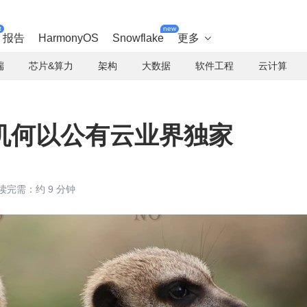
t
new
报告
HarmonyOS
Snowflake
更多

端
芯片&算力
架构
大数据
软件工程
云计算
机何以公有云业界独家
读完需：约 9 分钟