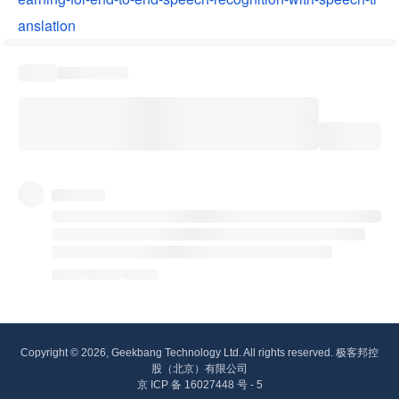
anslation
Copyright © 2026, Geekbang Technology Ltd. All rights reserved. 极客邦控
股（北京）有限公司
京 ICP 备 16027448 号 - 5