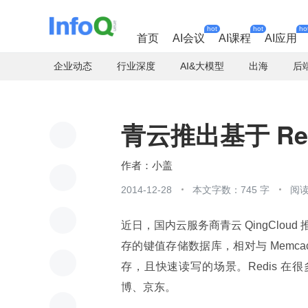
hot
hot
ho
首页
AI会议
AI课程
AI应用
企业动态
行业深度
AI&大模型
出海
后
青云推出基于 Re
小盖
2014-12-28
本文字数：745 字
阅读
近日，国内云服务商青云 QingCloud
存的键值存储数据库，相对与 Memca
存，且快速读写的场景。Redis 在很多
博、京东。