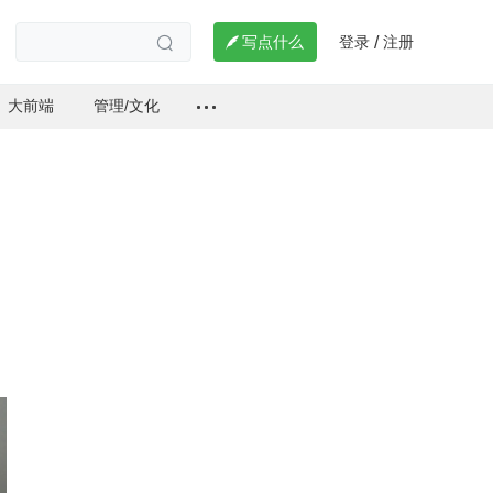
登录
注册

写点什么
/

大前端
管理/文化