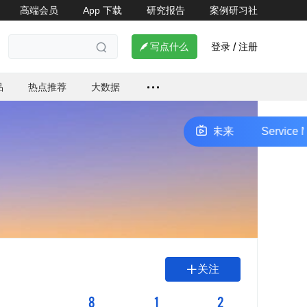
高端会员
App 下载
研究报告
案例研习社

登录
注册

写点什么
/

品
热点推荐
大数据
Service Mesh的演化与未来
Service 
关注

8
1
2