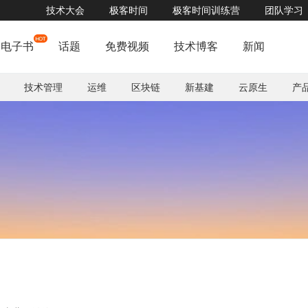
技术大会
极客时间
极客时间训练营
团队学习
GMTC北京站两周后开幕，58个议题全部上线，点击查看
了解详情


电子书
话题
免费视频
技术博客
新闻
技术管理
运维
区块链
新基建
云原生
产