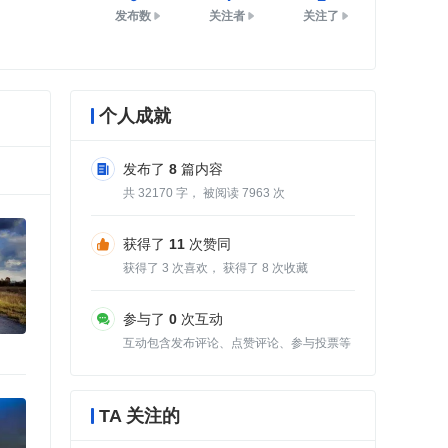
发布数
关注者
关注了
个人成就
发布了
8
篇内容
共
32170
字， 被阅读
7963
次
获得了
11
次赞同
获得了
3
次喜欢， 获得了
8
次收藏
参与了
0
次互动
互动包含发布评论、点赞评论、参与投票等
TA 关注的