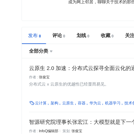
成为网上邻居，聊聊关于技术的那些事儿
发布
评论
划线
收藏
关
全部分类

云原生 2.0 加速：分布式云探寻全面云化的
作者 :
张俊宝
分布式云 x 云原生的优越性已经显而易见。

云计算
架构
云原生
容器
华为云
机器学习
技术
智源研究院理事长张宏江：大模型就是下一个 
作者 :
InfoQ编辑部
策划:
张俊宝