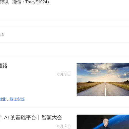
（微信：TracyZ1024）
注
通路
6 月 3 日
创业
最佳实践
AI 的基础平台丨智源大会
6 月 2 日