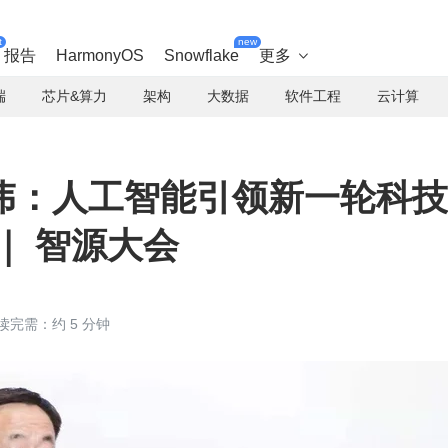
t
new
报告
HarmonyOS
Snowflake
更多

端
芯片&算力
架构
大数据
软件工程
云计算
伟：人工智能引领新一轮科技
｜ 智源大会
读完需：约 5 分钟