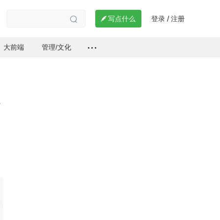
登录
注册

写点什么
/

大前端
管理/文化