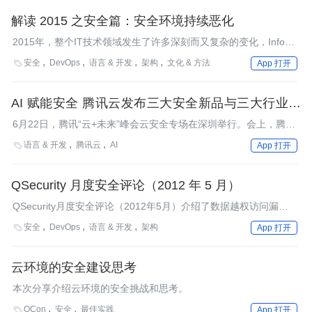
解读 2015 之安全篇：安全环境持续恶化
2015年，整个IT技术领域发生了许多深刻而又复杂的变化，InfoQ
策划了『解读2015』年终技术盘点系列文章。在安全领域，过去
安全
DevOps
语言 & 开发
架构
文化 & 方法

App 打开
的这一年安全事件有增无减。由于云计算的不断发展，数据隐私泄
漏更为严重，应用广泛的第三方平台开始出现严重的信任危急，企
业员工安全意识薄弱令人触目惊心，而智能设备的不断涌现，万物
AI 赋能安全 腾讯云发布三大安全新品与三大行业安
互联使得本就错弱的基础设施安全更加千疮百孔。
全解决方案
6月22日，腾讯“云+未来”峰会云安全专场在深圳举行。会上，腾讯
云隆重介绍了三款重磅云安全新品，分别为主机安全、反诈骗云、
语言 & 开发
腾讯云
AI

App 打开
网站安全，同时发布腾讯云在车联网、移动、直播三大领域的安全
行业解决方案。腾讯智慧安全的能力，正借助“AI即服务”的方式全
面对外开放。
QSecurity 月度安全评论（2012 年 5 月）
QSecurity月度安全评论（2012年5月）介绍了数据越权访问漏洞
（BAC）以及Web方面的几个安全漏洞。
安全
DevOps
语言 & 开发
架构

App 打开
云环境的安全建设思考
本次分享介绍云环境的安全挑战和思考。
QCon
安全
最佳实践

App 打开