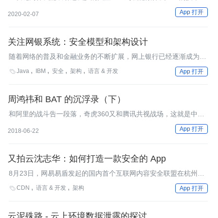
理是什么？又为何如此曲折？
App 打开
2020-02-07
关注网银系统：安全模型和架构设计
随着网络的普及和金融业务的不断扩展，网上银行已经逐渐成为人
们日常理财的主要工具之一。由于互联网的开放性，安全性成为网
Java
IBM
安全
架构
语言 & 开发

App 打开
银系统设计和实施的重要挑战，IBM的工程师最近撰文描述了网上
银行普遍采用的安全系统架构以及相关技术，为关注金融领域的开
发人员提供了参考。
周鸿祎和 BAT 的沉浮录（下）
和阿里的战斗告一段落，奇虎360又和腾讯共视战场，这就是中国
互联网发展史上里程碑式的“3Q大战”。
App 打开
2018-06-22
又拍云沈志华：如何打造一款安全的 App
8月23日，网易易盾发起的国内首个互联网内容安全联盟在杭州成
立，又拍云作为该联盟的首批成员单位出席了成立仪式。又拍云
CDN
语言 & 开发
架构

App 打开
COO沈志华在成立仪式上发表了精彩的演讲，并接受了媒体专
访。沈志华在演讲中详解了移动互联网时代的系统安全，介绍了又
拍云在Https加密传输、HttpDNS防劫持方面的经验。
云泥殊路 - 云上环境数据泄露的探讨