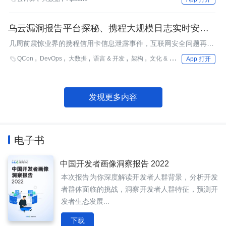
乌云漏洞报告平台探秘、携程大规模日志实时安全分
析：QCon 北京 2014 安全专题
几周前震惊业界的携程信用卡信息泄露事件，互联网安全问题再度
吸引了大家眼球。携程的漏洞最初由乌云漏洞报告平台报告，这究
QCon
DevOps
大数据
语言 & 开发
架构
文化 & 方法
AI

App 打开
竟是怎么一回事儿？本届QCon在安全话题上为您准备了足量内
容。
发现更多内容
电子书
中国开发者画像洞察报告 2022
本次报告为你深度解读开发者人群背景，分析开发
者群体面临的挑战，洞察开发者人群特征，预测开
发者生态发展...
下载