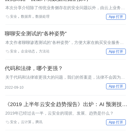
本次分享介绍除了传统业务侧存在的安全问题以外，由云上业务开
发者和运维人员疏漏造成的现实风险。
安全
数据库
数据处理

App 打开
聊聊安全测试的“各种姿势”
本文作者聊聊渗透测试的“各种姿势”，方便大家在购买安全服务时
进行比较。
安全
企业动态
方法论

App 打开
代码和法律，哪个更强？
关于代码和法律谁更强大的问题，我们的答案是，法律不会因为代
码而做出改变，但代码在法律没有覆盖的空间是实际发挥作用的，
App 打开
2022-09-10
法律需要自我拓展，才能实现对代码更有效的约束。
《2019 上半年云安全趋势报告》出炉：AI 预测技术
成安全防护重点
2019年已经过去一半，云安全的现状、发展、趋势是什么？
安全
云计算
腾讯

App 打开