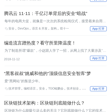
腾讯云 11·11：千亿订单背后的安全“暗战”
每年的电商大促，就像是一次次的系统检阅仪式，接受着来自用
户、同行以及老板的审视。而在一次次订单量记录刷新，成交额飙
安全
DevOps
语言 & 开发
架构
双十一

App 打开
出新高的同时，平台架构也在面临巨大的挑战，如页面打不开、服
务不可用、优惠券被薅、网络被攻击、支付延迟等都有可能发生。
那么针对这些问题，腾讯云是如何助力其电商客户解决？本文将从
编造流言蹭热度？看守所里降温度！
海量并发、安全性、用户体验几个方面，深入讲解腾讯云电商平台
为了制造所谓“爆款”，小赵跟人学了一招，从网上找了大量涉及“xx
最佳实践方案。
山泉质量问题”的图片，然后拼凑编造。
App 打开
2018-11-12
“黑客叔叔”姚威和他的“顶级信息安全智库”梦
爱“黑网站”的叛逆少年。
技术管理
编程语言
安全
TGO鲲鹏会
技术创业
技术选型
方法论

App 打开
区块链技术架构：区块链到底能做什么？
区块链为什么能吸引这么多的关注？它到底能做什么？它的技术原