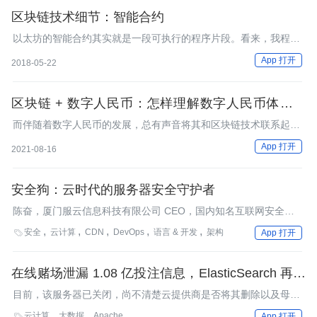
区块链技术细节：智能合约
以太坊的智能合约其实就是一段可执行的程序片段。看来，我程序
员离统治世界又进了一步。
App 打开
2018-05-22
区块链 + 数字人民币：怎样理解数字人民币体系架
构？
而伴随着数字人民币的发展，总有声音将其和区块链技术联系起
来。
App 打开
2021-08-16
安全狗：云时代的服务器安全守护者
陈奋，厦门服云信息科技有限公司 CEO，国内知名互联网安全品
牌安全狗创始人。从2004年涉足信息安全领域以来，在网络安
安全
云计算
CDN
DevOps
语言 & 开发
架构

App 打开
全、数据安全方面都有深入的研究，共获得3项安全领域的个人发
明专利。2012年带领团队推出免费的服务器端安全软件——安全
狗，获得2012年最佳互联网安全产品奖。
在线赌场泄漏 1.08 亿投注信息，ElasticSearch 再成
祸首
目前，该服务器已关闭，尚不清楚云提供商是否将其删除以及母公
司是否知道发生了数据泄露。
云计算
大数据
Apache

App 打开