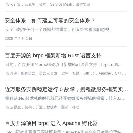
分析以及多个阶段的思考与评估后，陌陌正式启动了 Service
云计算
云原生
架构
Service Mesh
最佳实践

Mesh 落地项目 MOA Mesh。
安全体系：如何建立可靠的安全体系？
安全问题在任何一个领域都很重要，但又经常被我们忽视。
2020 年 4 月 1 日
百度开源的 brpc 框架新增 Rust 语言支持
日前，百度开源的brpc框架项目新增Rust语言支持，brpc-rs现已
开源。brpc是百度内部使用最为广泛的RPC框架，以C++语言实
开源
编程语言
语言 & 开发
架构
社区
GitHub
Apache
C++
Rust

现。2017年brpc以Apache 2.0协议开源，并于2018年末被Apache
孵化器接收。
近万服务实例稳定运行 0 故障，携程微服务框架实践
及思考
携程从.Net技术栈的时代就已经开始微服务领域的探索，转入Java
技术栈之后，先是自研微服务框架，然后是高性能的Dubbo。
云原生
架构
开源
数据库
测试
移动

百度开源项目 brpc 进入 Apache 孵化器
InfoQ记者从百度开源社区获悉：Apache基金会今日凌晨投票结