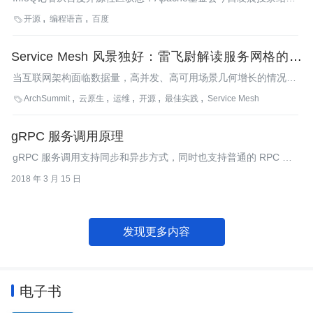
束，baidu-rpc进入Apache孵化器。
开源
编程语言
百度

Service Mesh 风景独好：雷飞尉解读服务网格的实
现方式与具体实践
当互联网架构面临数据量，高并发、高可用场景几何增长的情况，
Service Mesh可以在其中发挥什么样的作用？什么样的场景适合使
ArchSummit
云原生
运维
开源
最佳实践
Service Mesh

用Service Mesh？如果有需要使用，又将如何来实现Service
Mesh呢？
gRPC 服务调用原理
gRPC 服务调用支持同步和异步方式，同时也支持普通的 RPC 和
streaming 模式。
2018 年 3 月 15 日
发现更多内容
电子书