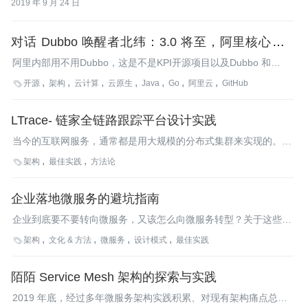
2019 年 9 月 24 日
对话 Dubbo 唤醒者北纬：3.0 将至，阿里核心电商
业务也在用 Dubbo | 开源创新 30 人
阿里内部用不用Dubbo，这是不是KPI开源项目以及Dubbo 和
Spring Cloud 之间是什么关系。
开源
架构
云计算
云原生
Java
Go
阿里云
GitHub

LTrace- 链家全链路跟踪平台设计实践
当今的互联网服务，通常都是用大规模的分布式集群来实现的。服
务可能来自不同的研发团队、使用不同的编程语言来实现、运行在
架构
最佳实践
方法论

上千台服务器上。
企业落地微服务的避坑指南
企业到底要不要转向微服务，又该怎么向微服务转型？关于这些问
题，我们采访了 BoCloud 博云高级解决方案架构师赵安全，来看
架构
文化 & 方法
微服务
设计模式
最佳实践

看企业在微服务转型中应该注意什么。
陌陌 Service Mesh 架构的探索与实践
2019 年底，经过多年微服务架构实践积累、对现有架构痛点总结