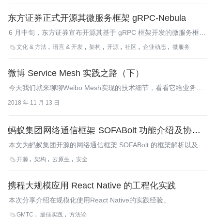
东方证券正式开源其微服务框架 gRPC-Nebula
6 月中旬，东方证券宣布开源其基于 gRPC 框架开发的微服务框架
gRPC-Nebula。据了解，gRPC-Nebula 框架具有服务自动注册、
文化 & 方法
语言 & 开发
架构
开源
社区
企业动态
微服务

服务发现、链路跟踪、服务治理等特性，为证券行业自身所特有的
痛点提供了解决方案。InfoQ 编辑采访了东方证券首席架构师樊
微博 Service Mesh 实践之路（下）
建，了解了 gRPC-Nebula 框架开源背后的故事与考量。
今天我们就来聊聊Weibo Mesh实现的技术细节，看看它给业务带
来了哪些收益，最后再谈谈Weibo Mesh下一步的发展方向。
2018 年 11 月 13 日
蚂蚁集团网络通信框架 SOFABolt 功能介绍及协议框
架解析
本文为蚂蚁集团开源的网络通信框架 SOFABolt 的框架解析以及功
能介绍。
开源
架构
云原生
安全

携程大规模应用 React Native 的工程化实践
本次分享介绍在规模化使用React Native的实践经验。
GMTC
最佳实践
方法论
