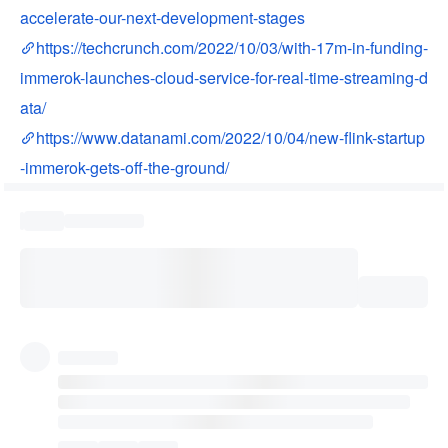
accelerate-our-next-development-stages
https://techcrunch.com/2022/10/03/with-17m-in-funding-
immerok-launches-cloud-service-for-real-time-streaming-d
ata/
https://www.datanami.com/2022/10/04/new-flink-startup
-immerok-gets-off-the-ground/