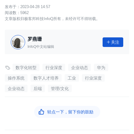
2023-04-28 14:57
5962
文章版权归极客邦科技InfoQ所有，未经许可不得转载。
罗燕珊
关注

InfoQ中文站编辑

数字化转型
行业深度
企业动态
华为
操作系统
数字人才培养
工业
行业深度
企业动态
后端
管理/文化

轻点一下，留下你的鼓励