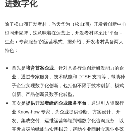
进数字化
除了松山湖开发者村，当天华为（松山湖）开发者创新中心
也同步揭牌，这意味着在运营上，开发者村将采用“平台 + 
生态 + 专家服务”的运营模式。据介绍，开发者村具备两大
特色：
首先是
培育首案企业
。针对具备行业创新研发能力的企
业，通过专家服务、技术赋能和 DTSE 支持等，帮助种
子企业实现数字化创新，包括但不限于技术创新、模式
创新、产品创新及数字化转型。
其次是
提供开发者级的企业服务平台
，通过引入资深行
业 Know-how 专家，为企业提供诊断、方案设计、开
发、集成交付、运维运营等端到端数字化咨询服务，以
开发者级的赋能与实践指导，帮助企业同时实现业务落