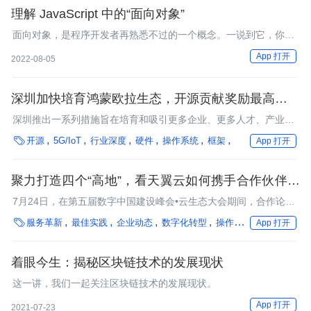
理解 JavaScript 中的“面向对象”
面向对象，是程序开发者再熟悉不过的一个概念。一说到它，你首
先会想到的是什么？类？继承？方法与属性？不同技术栈的开发者
App 打开
2022-08-05
或许有不同的第一反应。面向对象本身只是一种编程方式，支持面
向对象的语言很多，但其实现原理却并不都一样。大多数语言的面
向对象特
深圳加快培育鸿蒙欧拉生态，开源贡献奖励最高达百
万元
深圳推出一系列措施旨在培育和吸引更多企业、更多人才、产业组
织集聚深圳发展，在全国率先打造“鸿蒙欧拉之城”。

开源
5G/IoT
行业深度
硬件
操作系统
框架
芯片&算力
数字
App 打开
聚力打造四个“高地”，看天翼云如何携手合作伙伴共
铸国云！
7月24日，在第五届数字中国建设峰会•云生态大会期间，合作论坛
在福州举行。中国电信天翼云聚力打造四个“高地”，携手合作伙伴

服务革新
最佳实践
企业动态
数字化转型
操作系统
在离线混部
App 打开
共铸国云。
着眼今生：揭秘区块链技术的发展现状
这一讲，我们一起关注区块链技术的发展现状。
App 打开
2021-07-23