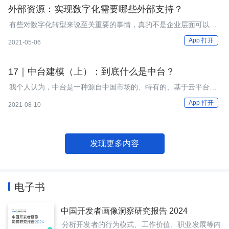
外部资源：实现数字化需要哪些外部支持？
有些对数字化转型来说至关重要的事情，真的不是企业层面可以解
决的。
App 打开
2021-05-06
17｜中台建模（上）：到底什么是中台？
我个人认为，中台是一种源自中国市场的、特有的、基于云平台的
平台架构模式，并且它的出发点完全不是技术基建，而是寻找更好
App 打开
2021-08-10
的组织结构和技术架构，以支持业务快速增长和发展。
发现更多内容
电子书
中国开发者画像洞察研究报告 2024
分析开发者的行为模式、工作价值、职业发展等内