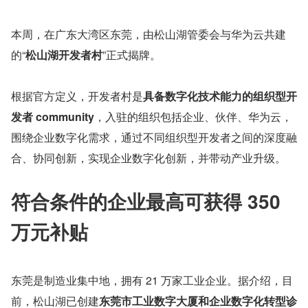
本周，在广东大湾区东莞，由松山湖管委会与华为云共建
的“
松山湖开发者村
”正式揭牌。
根据官方定义，开发者村是
具备数字化技术能力的组织型开
发者 community
，入驻的组织包括企业、伙伴、华为云，
围绕企业数字化需求，通过不同组织型开发者之间的深度融
合、协同创新，实现企业数字化创新，并带动产业升级。
符合条件的企业最高可获得 350 
万元补贴
东莞是制造业集中地，拥有 21 万家工业企业。据介绍，目
前，松山湖已创建
东莞市工业数字大厦和企业数字化转型诊