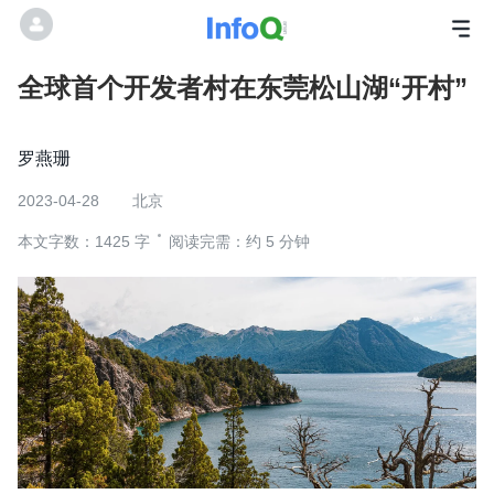
全球首个开发者村在东莞松山湖“开村”
罗燕珊
2023-04-28
北京
本文字数：1425 字
阅读完需：约 5 分钟